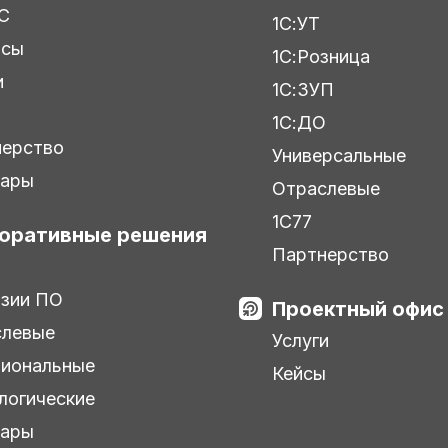
С
1С:УТ
исы
1С:Розница
и
1С:ЗУП
ы
1С:ДО
нерство
Универсальные
нары
Отраслевые
1С77
оративные решения
Партнерство
зии ПО
Проектный офис
слевые
Услуги
иональные
Кейсы
логические
нары