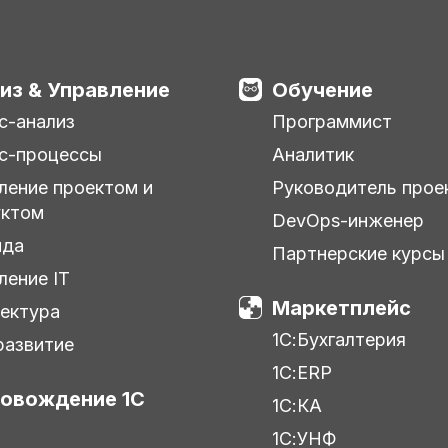
из & Управление
Обучение
с-анализ
Программист
с-процессы
Аналитик
ление проектом и
Руководитель прое
уктом
DevOps-инженер
нда
Партнерские курсы
ление IT
Маркетплейс
ектура
1С:Бухгалтерия
азвитие
1С:ERP
овождение 1С
1С:КА
1С:УНФ