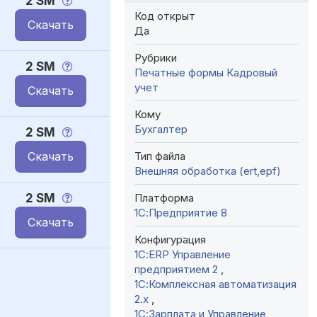
2 SM
Код открыт
Скачать
Да
Рубрики
2 SM
Печатные формы
Кадровый
учет
Скачать
Кому
Бухгалтер
2 SM
Тип файла
Скачать
Внешняя обработка (ert,epf)
Платформа
2 SM
1С:Предприятие 8
Скачать
Конфигурация
1С:ERP Управление
предприятием 2
,
1С:Комплексная автоматизация
2.х
,
1С:Зарплата и Управление