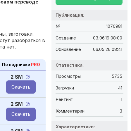
дровом переводе
Публикация:
№
1070981
ы, заготовки,
Создание
03.06.19 08:00
огут разобраться в
та нет.
Обновление
06.05.26 08:41
По подписке
PRO
Статистика:
Просмотры
5735
2 SM
Скачать
Загрузки
41
Рейтинг
1
2 SM
Комментарии
3
Скачать
Характеристики: