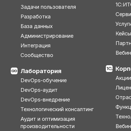
1С:ИТ
Задачи пользователя
Серв
Разработка
Услуг
База данных
Кейс
Администрирование
Парт
Интеграция
Веби
Сообщество
Корп
Лаборатория
Акции
DevOps-обучение
Лицен
DevOps-аудит
Отра
DevOps-внедрение
Функц
Технологический консалтинг
Техно
Аудит и оптимизация
производительности
Веби