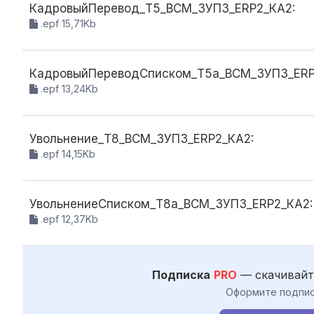
КадровыйПеревод_Т5_ВСМ_ЗУП3_ERP2_КА2:
.epf 15,71Kb
КадровыйПереводСписком_Т5а_ВСМ_ЗУП3_ERP
.epf 13,24Kb
Увольнение_Т8_ВСМ_ЗУП3_ERP2_КА2:
.epf 14,15Kb
УвольнениеСписком_Т8а_ВСМ_ЗУП3_ERP2_КА2:
.epf 12,37Kb
Подписка
PRO
— скачивайт
Оформите подпис