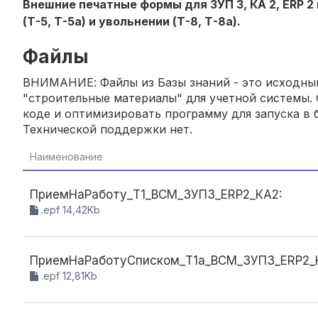
Внешние печатные формы для ЗУП 3, КА 2, ERP 2 
(Т-5, Т-5а) и увольнении (Т-8, Т-8а).
Файлы
ВНИМАНИЕ: Файлы из Базы знаний - это исходный
"строительные материалы" для учетной системы. 
коде и оптимизировать программу для запуска в б
Технической поддержки нет.
Наименование
ПриемНаРаботу_Т1_ВСМ_ЗУП3_ERP2_КА2:
.epf 14,42Kb
ПриемНаРаботуСписком_Т1а_ВСМ_ЗУП3_ERP2_
.epf 12,81Kb