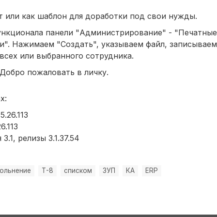
т или как шаблон для доработки под свои нужды.
нкционала панели "Администрирование" - "Печатные
и". Нажимаем "Создать", указываем файл, записываем
 всех или выбранного сотрудника.
 Добро пожаловать в личку.
х:
.26.113
6.113
.1, релизы 3.1.37.54
ольнение
Т-8
списком
ЗУП
КА
ERP