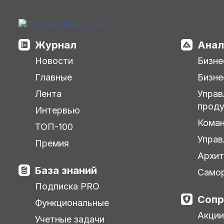
Журнал
Анал
Новости
Бизне
Главные
Бизне
Лента
Управ
прод
Интервью
Кома
ТОП-100
Управ
Премия
Архит
База знаний
Самор
Подписка PRO
Сопр
Функциональные
Акции
Учетные задачи