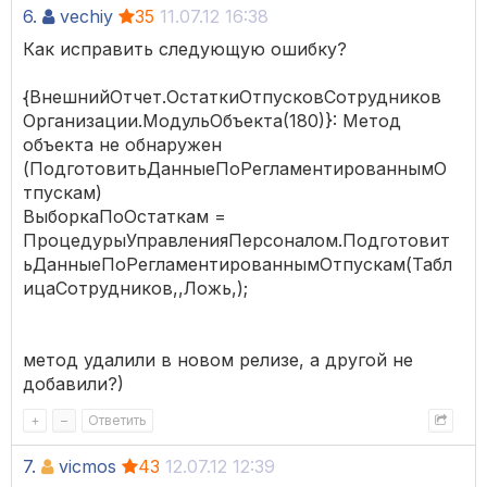
6.
vechiy
35
11.07.12 16:38
Как исправить следующую ошибку?
{ВнешнийОтчет.ОстаткиОтпусковСотрудников
Организации.МодульОбъекта(180)}: Метод
объекта не обнаружен
(ПодготовитьДанныеПоРегламентированнымО
тпускам)
ВыборкаПоОстаткам =
ПроцедурыУправленияПерсоналом.Подготовит
ьДанныеПоРегламентированнымОтпускам(Табл
ицаСотрудников,,Ложь,);
метод удалили в новом релизе, а другой не
добавили?)
+
–
Ответить
7.
vicmos
43
12.07.12 12:39