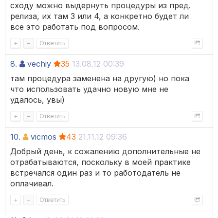
сходу можно выдернуть процедуры из пред.
релиза, их там 3 или 4, а конкретно будет ли
все это работать под вопросом.
+
–
Ответить
8.
vechiy
35
13.08.12 00:39
там процедура заменена на другую) но пока
что использовать удачно новую мне не
удалось, увы)
+
–
Ответить
10.
vicmos
43
21.11.12 09:36
Добрый день, к сожалению дополнительные не
отрабатываются, поскольку в моей практике
встречался один раз и то работодатель не
оплачивал.
+
–
Ответить