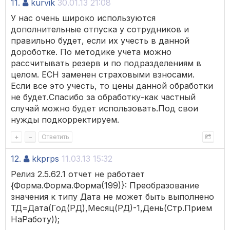
11.
kurvik
30.01.13 21:08
У нас очень широко используются
дополнительные отпуска у сотрудников и
правильно будет, если их учесть в данной
дороботке. По методике учета можно
рассчитывать резерв и по подразделениям в
целом. ЕСН заменен страховыми взносами.
Если все это учесть, то цены данной обработки
не будет.Спасибо за обработку-как частный
случай можно будет использовать.Под свои
нужды подкорректируем.
+
–
Ответить
12.
kkprps
11.03.13 15:32
Релиз 2.5.62.1 отчет не работает
{Форма.Форма.Форма(199)}: Преобразование
значения к типу Дата не может быть выполнено
ТД=Дата(Год(РД),Месяц(РД)-1,День(Стр.Прием
НаРаботу));