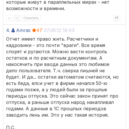
которые живут в параллельных мирах - нет
возможности и времени.
+
–
Ответить
4.
Amras
47
07.06.12 16:43
Отчет имеет право жить. Расчетчики и
кадровики - это почти "враги". Все время
спорят и ругаются. Можно вести контроль
остатков и по расчетным документам. А
накосячить при вводе данных это любимое
дело пользователя. Т.ч. сверка лишней не
будет. И да... остатки автоматом считаются, но
есть беда, елси учет в фирме начался 50-ю
годами позже, а у людей были за прошлые
периоды отпуска. Это сейчас закон принят про
отпуска, а раньше отпуска народ накапливал
годами. А данные в 1С прошлых периодов
заводить лень им. Это у нас такая история.
П.С.