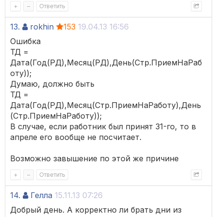
+
–
Ответить
13.
rokhin
153
19.04.13 16:56
Ошибка
ТД =
Дата(Год(РД),Месяц(РД),День(Стр.ПриемНаРаб
оту));
Думаю, должно быть
ТД =
Дата(Год(РД),Месяц(Стр.ПриемНаРаботу),День
(Стр.ПриемНаРаботу));
В случае, если работник был принят 31-го, то в
апреле его вообще не посчитает.
Возможно завышение по этой же причине
+
–
Ответить
14.
Гелла
15.11.13 07:26
Добрый день. А корректно ли брать дни из