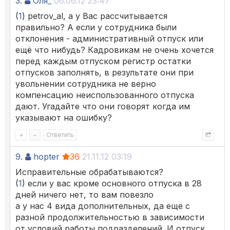
3.
Оля_
06.06.12 23:47
(
1
) petrov_al, а у Вас рассчитывается
правильно? А если у сотрудника были
отклонения - административный отпуск или
ещё что нибудь? Кадровикам не очень хочется
перед каждым отпуском регистр остатки
отпусков заполнять, в результате они при
увольнении сотрудника не верно
компенсацию неиспользованного отпуска
дают. Угадайте что они говорят когда им
указывают на ошибку?
+
–
Ответить
9.
hopter
36
21.11.12 03:19
Исправительные обрабатываются?
(
1
) если у вас кроме основного отпуска в 28
дней ничего нет, то вам повезло
а у нас 4 вида дополнительных, да еще с
разной продолжительностью в зависимости
от условий работы подразделений. И отпуск