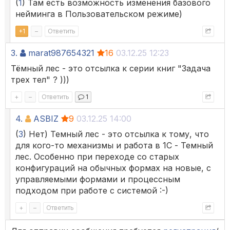
(
1
) Там есть возможность изменения базового
нейминга в Пользовательском режиме)
+
1
–
Ответить
3.
marat987654321
16
03.12.25 12:23
Тёмный лес - это отсылка к серии книг "Задача
трех тел" ? )))
+
–
Ответить
1
4.
ASBIZ
9
03.12.25 14:00
(
3
) Нет) Темный лес - это отсылка к тому, что
для кого-то механизмы и работа в 1С - Темный
лес. Особенно при переходе со старых
конфигураций на обычных формах на новые, с
управляемыми формами и процессным
подходом при работе с системой :-)
+
–
Ответить