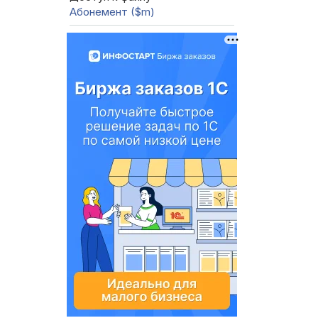
Абонемент ($m)