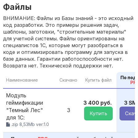
Файлы
ВНИМАНИЕ: Файлы из Базы знаний - это исходный
код разработки. Это примеры решения задач,
шаблоны, заготовки, "строительные материалы"
для учетной системы. Файлы ориентированы на
специалистов 1С, которые могут разобраться в
коде и оптимизировать программу для запуска в
базе данных. Гарантии работоспособности нет.
Возврата нет. Технической поддержки нет.
По под
Наименование
Скачано
Купить файл
PR
Модуль
геймификации
3 400 руб.
3 SM
"Темный Лес"
3
Купить
Скач
для 1С:
.zip 8,53Mb ver:1.0