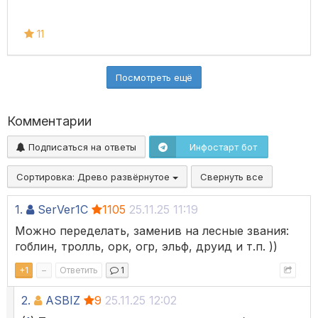
11
Посмотреть ещё
Комментарии
Подписаться на ответы
Инфостарт бот
Сортировка:
Древо развёрнутое
Свернуть все
1.
SerVer1C
1105
25.11.25 11:19
Можно переделать, заменив на лесные звания:
гоблин, тролль, орк, огр, эльф, друид и т.п. ))
+
1
–
Ответить
1
2.
ASBIZ
9
25.11.25 12:02