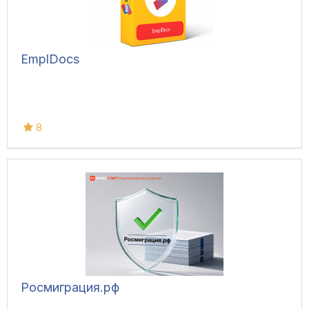
EmplDocs
8
Росмиграция.рф