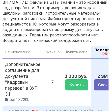
ВНИМАНИЕ: Файлы из Базы знаний - это исходный
код разработки. Это примеры решения задач,
шаблоны, заготовки, "строительные материалы"
для учетной системы. Файлы ориентированы на
специалистов 1С, которые могут разобраться в
коде и оптимизировать программу для запуска в
базе данных. Гарантии работоспособности нет.
Возврата нет. Технической поддержки нет.
По подп
Наименование
Скачано
Купить файл
PRO
Дополнительное
соглашение для
документа
3 000 руб.
2 SM
"Кадровый
7
Купить
Скача
перевод" в ЗУП
3.1:
.epf 10,72Kb