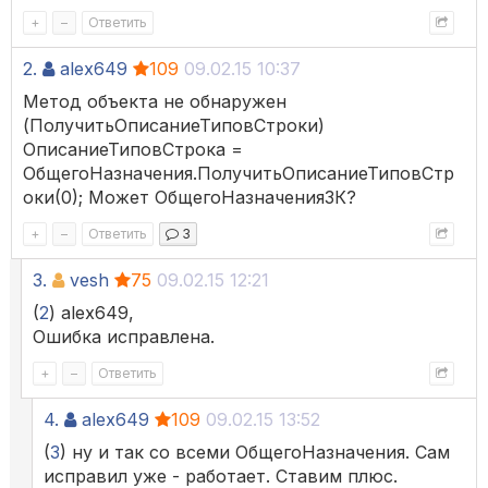
+
–
Ответить
2.
alex649
109
09.02.15 10:37
Метод объекта не обнаружен
(ПолучитьОписаниеТиповСтроки)
ОписаниеТиповСтрока =
ОбщегоНазначения.ПолучитьОписаниеТиповСтр
оки(0); Может ОбщегоНазначенияЗК?
+
–
Ответить
3
3.
vesh
75
09.02.15 12:21
(
2
) alex649,
Ошибка исправлена.
+
–
Ответить
4.
alex649
109
09.02.15 13:52
(
3
) ну и так со всеми ОбщегоНазначения. Сам
исправил уже - работает. Ставим плюс.