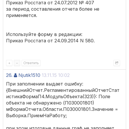
Приказ Росстата от 24.07.2012 № 407
за период составления отчета более не
применяется.
Используйте форму в редакции:
Приказ Росстата от 24.09.2014 N 580.
+
–
Ответить
26.
Njutik1510
13.11.15 10:02
При заполнении выдает ошибку:
{ВнешнийОтчет.РегламентированныйОтчетСтат
истикаФормаП4.МодульОбъекта(323)}: Поле
объекта не обнаружено (П030001801)
мФормаОтчета.Области.П030001801.Значение =
Выборка.ПриемНаРаботу;
при этом итоговые данные граф не заполняет