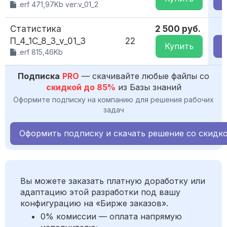
.erf 471,97Kb ver:v_01_2
Статистика
2 500 руб.
1
П_4_1C_8_3_v_01_3
22
Купить
.erf 815,46Kb
Подписка
PRO
— скачивайте любые файлы со
скидкой до 85%
из Базы знаний
Оформите подписку на компанию для решения рабочих
задач
Оформить подписку и скачать решение со скидк
Вы можете заказать платную доработку или
адаптацию этой разработки под вашу
конфигурацию на «Бирже заказов».
0% комиссии — оплата напрямую