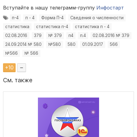
Вступайте в нашу телеграмм-группу
Инфостарт
п-4
п - 4
Форма П-4
Сведения о численности
статистика
статистика п-4
статистика п - 4
02.08.2016
379
№ 379
п4
п.4
02.08.2016 № 379
24.09.2014 № 580
№580
580
01.09.2017
566
№566
№ 566
+
10
–
См. также