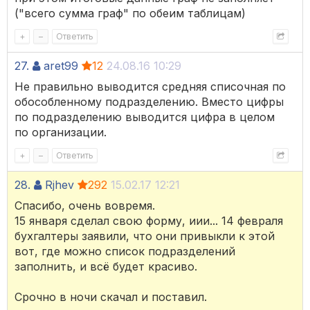
("всего сумма граф" по обеим таблицам)
+
–
Ответить
27.
aret99
12
24.08.16 10:29
Не правильно выводится средняя списочная по
обособленному подразделению. Вместо цифры
по подразделению выводится цифра в целом
по организации.
+
–
Ответить
28.
Rjhev
292
15.02.17 12:21
Спасибо, очень вовремя.
15 января сделал свою форму, иии... 14 февраля
бухгалтеры заявили, что они привыкли к этой
вот, где можно список подразделений
заполнить, и всё будет красиво.
Срочно в ночи скачал и поставил.