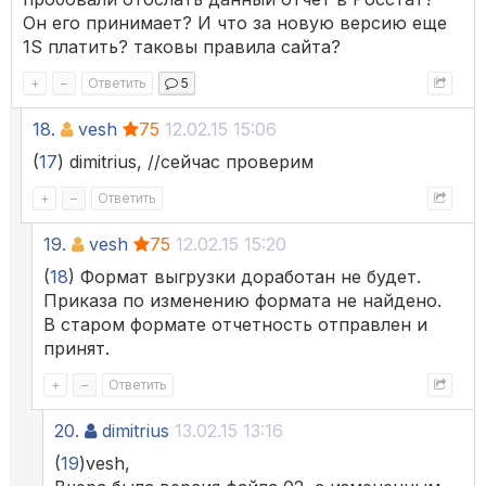
Он его принимает? И что за новую версию еще
1S платить? таковы правила сайта?
+
–
Ответить
5
18.
vesh
75
12.02.15 15:06
(
17
) dimitrius, //сейчас проверим
+
–
Ответить
19.
vesh
75
12.02.15 15:20
(
18
) Формат выгрузки доработан не будет.
Приказа по изменению формата не найдено.
В старом формате отчетность отправлен и
принят.
+
–
Ответить
20.
dimitrius
13.02.15 13:16
(
19
)vesh,