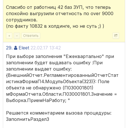
Спасибо от работниц 42 баз ЗУП, что теперь
спокойно выгрузили отчетность по over 9000
сотрудников.
(по факту 10832 в холдинге, но не суть ;) )
+
–
Ответить
29.
Eleet
22.02.17 13:42
При выборе заполнения "Ежеквартально" при
заполнении будет выдавать ошибку :При
заполнении выдает ошибку:
{ВнешнийОтчет.РегламентированныйОтчетСтат
истикаФормаП4.МодульОбъекта(323)}: Поле
объекта не обнаружено (П030001801)
мФормаОтчета.Области.П030001801.Значение =
Выборка.ПриемНаРаботу; "
Решается комментарием вызова процедуры:
ЗаполнитьРаздел3