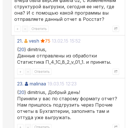
Вчера была версия файла 02, с измененным
структурой выгрузки, сегодня ее нету, где
она? И с помощью какой программы вы
отправляете данный отчет в Росстат?
+
–
Ответить
21.
vesh
75
13.02.15 15:52
(
20
) dimitrius,
Данные отправлены из обработки
Статистика П_4_1C_8_2_v_01_1. и приняты.
+
–
Ответить
23.
malinaa
19.03.15 12:23
(
20
) dimitrius, Добрый день!
Приняли у вас по старому формату отчет?
Нам пришлось подгрузить через Прочие
отчеты в Бухгалтерии, заполнять там и
оттуда уже выгружать.
+
–
Ответить