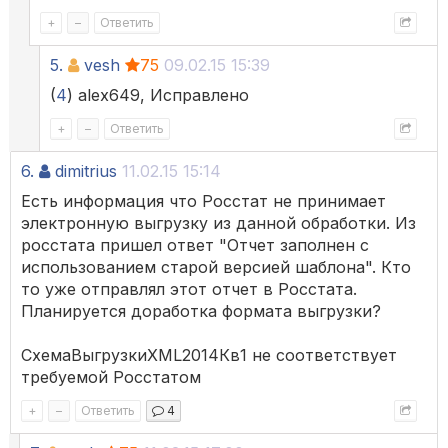
+
–
Ответить
5.
vesh
75
09.02.15 15:39
(
4
) alex649, Исправлено
+
–
Ответить
6.
dimitrius
11.02.15 15:14
Есть информация что Росстат не принимает
электронную выгрузку из данной обработки. Из
росстата пришел ответ "Отчет заполнен с
использованием старой версией шаблона". Кто
то уже отправлял этот отчет в Росстата.
Планируется доработка формата выгрузки?
СхемаВыгрузкиXML2014Кв1 не соответствует
требуемой Росстатом
+
–
Ответить
4