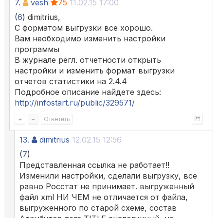
7.
vesh
75
11.02.15 17:00
(
6
) dimitrius,
С форматом выгрузки все хорошо.
Вам необходимо изменить настройки
программы
В журнале регл. отчетности открыть
настройки и изменить формат выгрузки
отчетов статистики на 2.4.4
Подробное описание найдете здесь:
http://infostart.ru/public/329571/
+
–
Ответить
13.
dimitrius
12.02.15 12:56
(
7
)
Представленная ссылка не работает!!
Изменили настройки, сделали выгрузку, все
равно Росстат не принимает. выгруженный
файл xml НИ ЧЕМ не отличается от файла,
выгруженного по старой схеме, состав