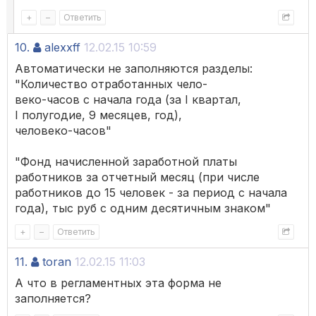
+
–
Ответить
10.
alexxff
12.02.15 10:59
Автоматически не заполняются разделы:
"Количество отработанных чело-
веко-часов с начала года (за I квартал,
I полугодие, 9 месяцев, год),
человеко-часов"
"Фонд начисленной заработной платы
работников за отчетный месяц (при числе
работников до 15 человек - за период с начала
года), тыс руб с одним десятичным знаком"
+
–
Ответить
11.
toran
12.02.15 11:03
А что в регламентных эта форма не
заполняется?