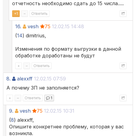
отчетность необходимо сдать до 15 числа.....
+
1
–
Ответить
16.
vesh
75
12.02.15 14:48
(
14
) dimitrius,
Изменения по формату выгрузки в данной
обработке доработаны не будут
+
–
Ответить
8.
alexxff
12.02.15 07:59
А почему ЗП не заполняется?
+
–
Ответить
1
9.
vesh
75
12.02.15 10:31
(
8
) alexxff,
Опишите конкретнее проблему, которая у вас
возникла.