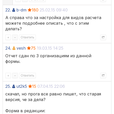
22.
b-dm
180
25.02.15 09:40
А справа что за настройка для видов расчета
можете подробнее описать , что с этим
делать?
+
–
Ответить
24.
vesh
75
19.03.15 14:25
Отчет сдан по 3 организациям из данной
формы.
+
–
Ответить
25.
ut2k5
15
07.04.15 22:06
скачал, но прога все равно пишет, что старая
версия, че за дела?
Форма в редакции: