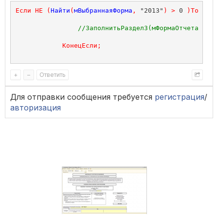
Если
НЕ
(
Найти
(
мВыбраннаяФорма
,
 "2013"
)
>
 0 
)
Тогда
//ЗаполнитьРаздел3(мФормаОтчета, Чис
КонецЕсли
;
+
–
Ответить
Для отправки сообщения требуется
регистрация
/
авторизация