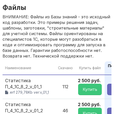
Файлы
ВНИМАНИЕ: Файлы из Базы знаний - это исходный
код разработки. Это примеры решения задач,
шаблоны, заготовки, "строительные материалы"
для учетной системы. Файлы ориентированы на
специалистов 1С, которые могут разобраться в
коде и оптимизировать программу для запуска в
базе данных. Гарантии работоспособности нет.
Возврата нет. Технической поддержки нет.
По
Наименование
Скачано
Купить файл
Статистика
2 500 руб.
1
П_4_1C_8_2_v_01_1
112
Купить
.erf 279,78Kb ver:v_01_1
Статистика
2 500 руб.
1
П_4_1C_8_2_v_01_2
46
Купить