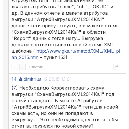
Атрибутов тега TITLE аналогичный, не
хватает атрибутов "name", "obj", "OKUD" и
др. В данном отчете в макете атрибутов
выгрузки "АтрибВыгрузкиXML2014Кв1"
данные теги присутствуют, а в макете схемы
"СхемаВыгрузкиXML2014Кв1" в области
"Report" данных тегов нету... Выгрузка
должна соответствовать новой схеме XML
шаблона (
http://www.gks.ru/metod/XML/XML_pl
an_2015.htm
- пункт 153).
+
–
Ответить
14.
dimitrius
12.02.15 13:01
(
7
) Необходимо Корректировать схему
выгрузки "СхемаВыгрузкиXML2014Кв1" под
новый стандарт... В макете Атрибутов
"АтрибВыгрузкиXML2014Кв1" теги для новой
схемы есть, но они не попадают в
выгрузку..... Что необходимо сделать, что бы
отчет выгрузился по новой схеме?