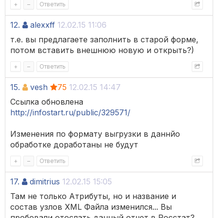
+
–
Ответить
12.
alexxff
12.02.15 11:06
т.е. вы предлагаете заполнить в старой форме,
потом вставить внешнюю новую и открыть?)
+
–
Ответить
15.
vesh
75
12.02.15 14:47
Ссылка обновлена
http://infostart.ru/public/329571/
Изменения по формату выгрузки в даннйо
обработке доработаны не будут
+
–
Ответить
17.
dimitrius
12.02.15 15:05
Там не только Атрибуты, но и название и
состав узлов XML Файла изменился... Вы
пробовали отослать данный отчет в Росстат?