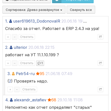
Сортировка:
Древо развёрнутое
Свернуть все
1.
user619613_DodonovaIR
20.06.18 19:02
Спасибо за отчет. Работает в ERP 2.4.3 на ура!
+
–
Ответить
2.
ulterior
20.06.18 22:15
работает на УТ 11.1.10.199 ?
+
–
Ответить
1
3.
Petr54-ru
95
21.06.18 07:49
(
2
) Проверять надо.
+
–
Ответить
4.
alexandr_astafiev
68
29.10.18 11:08
Непонятно как отчет определяет "старых"