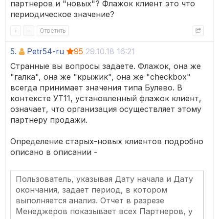
партнеров и "новых"? Флажок клиент это что
периодическое значение?
+
–
Ответить
5.
Petr54-ru
95
29.10.18 16:21
Странные вы вопросы задаете. Флажок, она же
"галка", она же "крыжик", она же "checkbox"
всегда принимает значения типа Булево. В
контексте УТ11, установленный флажок клиент,
означает, что организация осуществляет этому
партнеру продажи.
Определение старых-новых клиентов подробно
описано в описании -
Пользователь, указывая Дату начала и Дату
окончания, задает период, в котором
выполняется анализ. Отчет в разрезе
Менеджеров показывает всех Партнеров, у