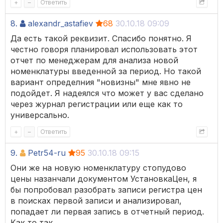
+
–
Ответить
8.
alexandr_astafiev
68
30.10.18 09:09
Да есть такой реквизит. Спасибо понятно. Я
честно говоря планировал использовать этот
отчет по менеджерам для анализа новой
номенклатуры введенной за период. Но такой
вариант определния "новизны" мне явно не
подойдет. Я надеялся что может у вас сделано
через журнал регистрации или еще как то
универсально.
+
–
Ответить
9.
Petr54-ru
95
30.10.18 09:15
Они же на новую номенклатуру стопудово
цены назанчали документом УстановкаЦен, я
бы попробовал разобрать записи регистра цен
в поисках первой записи и анализировал,
попадает ли первая запись в отчетный период.
Как то так.