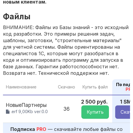
новым клиентам.
Файлы
ВНИМАНИЕ: Файлы из Базы знаний - это исходный
код разработки. Это примеры решения задач,
шаблоны, заготовки, "строительные материалы"
для учетной системы. Файлы ориентированы на
специалистов 1С, которые могут разобраться в
коде и оптимизировать программу для запуска в
базе данных. Гарантии работоспособности нет.
Возврата нет. Технической поддержки нет.
По под
Наименование
Скачано
Купить файл
PR
2 500 руб.
1 SM
НовыеПартнеры
36
.erf 9,00Kb ver:0.0
Купить
Скач
Подписка
PRO
— скачивайте любые файлы со