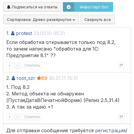
Подписаться на ответы
Инфостарт бот
Сортировка:
Древо развёрнутое
Свернуть все
1.
protest
23.03.10 05:21
Если обработка открывается только под 8.2,
то зачем написано "обработка для 1С:
Предприятие 8.1" ??
+
–
Ответить
2.
root_szr
89
30.01.11 15:31
1. Под 8.2
2. Метод объекта не обнаружен
(ПустаяДатаВПечатнойФорме) (Релиз 2.5.31.4)
3. А так за идею +1
+
–
Ответить
Для отправки сообщения требуется
регистрация
/