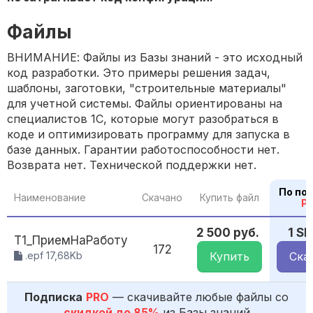
Файлы
ВНИМАНИЕ: Файлы из Базы знаний - это исходный
код разработки. Это примеры решения задач,
шаблоны, заготовки, "строительные материалы"
для учетной системы. Файлы ориентированы на
специалистов 1С, которые могут разобраться в
коде и оптимизировать программу для запуска в
базе данных. Гарантии работоспособности нет.
Возврата нет. Технической поддержки нет.
По по
Наименование
Скачано
Купить файл
P
2 500 руб.
1 S
Т1_ПриемНаРаботу
172
.epf 17,68Kb
Купить
Ска
Подписка
PRO
— скачивайте любые файлы со
скидкой до 85%
из Базы знаний