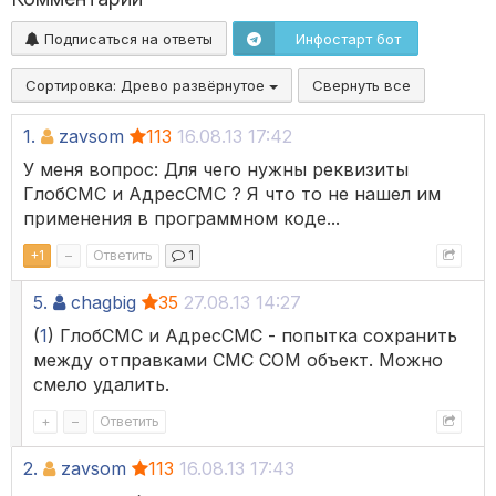
Подписаться на ответы
Инфостарт бот
Сортировка:
Древо развёрнутое
Свернуть все
1.
zavsom
113
16.08.13 17:42
У меня вопрос: Для чего нужны реквизиты
ГлобСМС и АдресСМС ? Я что то не нашел им
применения в программном коде...
+
1
–
Ответить
1
5.
chagbig
35
27.08.13 14:27
(
1
) ГлобСМС и АдресСМС - попытка сохранить
между отправками СМС COM объект. Можно
смело удалить.
+
–
Ответить
2.
zavsom
113
16.08.13 17:43