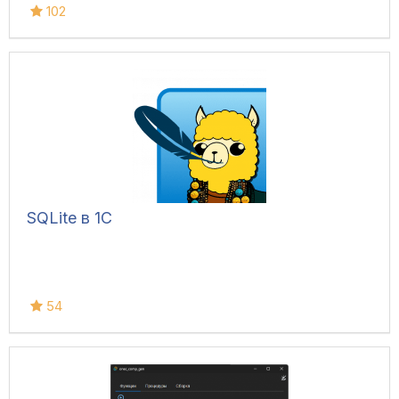
102
SQLite в 1С
54