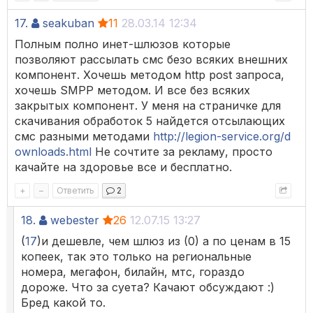
17.
seakuban
11
28.03.14 12:34
Полным полно инет-шлюзов которые
позволяют рассылать смс безо всяких внешних
компонент. Хочешь методом http post запроса,
хочешь SMPP методом. И все без всяких
закрытых компонент. У меня на страничке для
скачивания обработок 5 найдется отсылающих
смс разными методами
http://legion-service.org/d
ownloads.html
Не сочтите за рекламу, просто
качайте на здоровье все и бесплатно.
+
–
Ответить
2
18.
webester
26
12.07.15 13:27
(
17
)и дешевле, чем шлюз из (0) а по ценам в 15
копеек, так это только на региональные
номера, мегафон, билайн, мтс, гораздо
дороже. Что за суета? Качают обсуждают :)
Бред какой то.