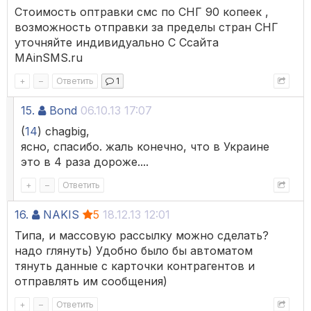
Стоимость оптравки смс по СНГ 90 копеек ,
возможность отправки за пределы стран СНГ
уточняйте индивидуально С Ссайта
MAinSMS.ru
+
–
Ответить
1
15.
Bond
06.10.13 17:07
(
14
) chagbig,
ясно, спасибо. жаль конечно, что в Украине
это в 4 раза дороже....
+
–
Ответить
16.
NAKIS
5
18.12.13 12:01
Типа, и массовую рассылку можно сделать?
надо глянуть) Удобно было бы автоматом
тянуть данные с карточки контрагентов и
отправлять им сообщения)
+
–
Ответить