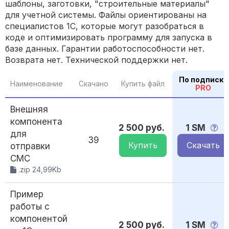
шаблоны, заготовки, "строительные материалы"
для учетной системы. Файлы ориентированы на
специалистов 1С, которые могут разобраться в
коде и оптимизировать программу для запуска в
базе данных. Гарантии работоспособности нет.
Возврата нет. Технической поддержки нет.
По подписке
Наименование
Скачано
Купить файл
PRO
Внешняя
компонента
2 500 руб.
1 SM
для
39
Купить
Скачать
отправки
СМС
.zip 24,99Kb
Пример
работы с
компонентой
2 500 руб.
1 SM