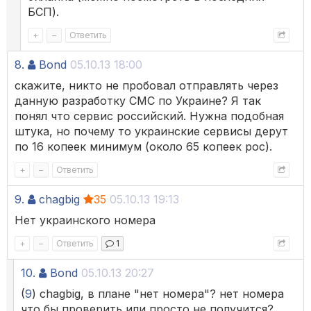
БСП).
+
–
Ответить
8.
Bond
05.10.13 18:00
скажите, никто не пробовал отправлять через
данную разработку СМС по Украине? Я так
понял что сервис российский. Нужна подобная
штука, но почему то украинские сервисы дерут
по 16 копеек минимум (около 65 копеек рос).
+
–
Ответить
9.
chagbig
35
05.10.13 19:13
Нет украинского номера
+
–
Ответить
1
10.
Bond
05.10.13 20:27
(
9
) chagbig, в плане "нет номера"? нет номера
что бы проверить или просто не получится?