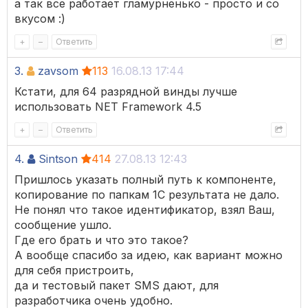
а так все работает гламурненько - просто и со
вкусом :)
+
–
Ответить
3.
zavsom
113
16.08.13 17:44
Кстати, для 64 разрядной винды лучше
использовать NET Framework 4.5
+
–
Ответить
4.
Sintson
414
27.08.13 12:43
Пришлось указать полный путь к компоненте,
копирование по папкам 1С результата не дало.
Не понял что такое идентификатор, взял Ваш,
сообщение ушло.
Где его брать и что это такое?
А вообще спасибо за идею, как вариант можно
для себя пристроить,
да и тестовый пакет SMS дают, для
разработчика очень удобно.