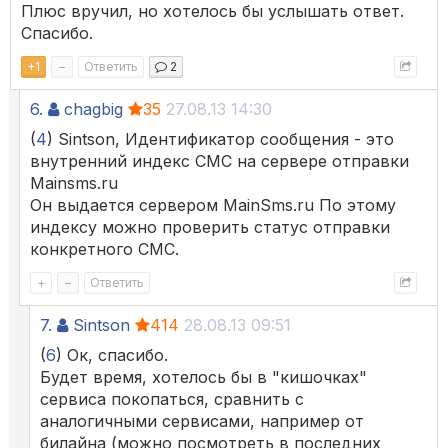
Плюс вручил, но хотелось бы услышать ответ.
Спасибо.
+
1
–
Ответить
2
6.
chagbig
35
27.08.13 14:30
(
4
) Sintson, Идентификатор сообщения - это
внутренний индекс СМС на сервере отправки
Mainsms.ru
Он выдается сервером MainSms.ru По этому
индексу можно проверить статус отправки
конкретного СМС.
+
–
Ответить
7.
Sintson
414
28.08.13 09:51
(
6
) Ок, спасибо.
Будет время, хотелось бы в "кишочках"
сервиса покопаться, сравнить с
аналогичными сервисами, например от
билайна (можно посмотреть в последних