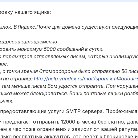
ровку нашего ящика:
ылок. В Яндекс.Почте для домена существуют следующи
0 адресов одновременно.
править максимум 5000 сообщений в сутки.
ва параметров отправляемых писем, которые анализиру
ае.
, с точки зрения Спамообороны было отправлено 50 пи
и на странице
http://help.yandex.ru/mail/spam.xml#about
 тем меньше писем Вам удастся отправить. При нарушен
ящика может блокироваться. Ваши почтовые ящики разб
сылки.
 предоставляющие услуги SMTP сервера. Пробежимся
предлагает отправить 12000 в месяц бесплатно, дале
ем в час тоже ограничено и зависит от вашей репута
лько бесплатных аккаунтов, это ведет к блокировке и