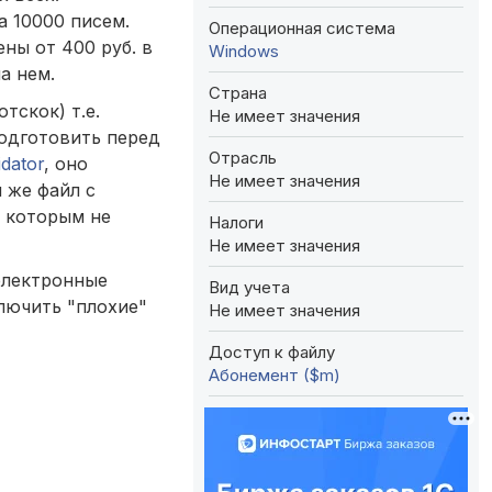
а 10000 писем.
Операционная система
ны от 400 руб. в
Windows
а нем.
Страна
тскок) т.е.
Не имеет значения
подготовить перед
Отрасль
idator
, оно
Не имеет значения
 же файл с
о которым не
Налоги
Не имеет значения
 электронные
Вид учета
лючить "плохие"
Не имеет значения
Доступ к файлу
Абонемент ($m)