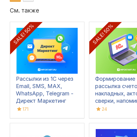
См. также
SALE! 50%
SALE! 50%
Рассылки из 1С через
Формирование 
Email, SMS, MAX,
рассылка счето
WhatsApp, Telegram -
накладных, акт
Директ Маркетинг
сверки, напоми
об оплате из
171
24
1С:Бухгалтерия
через Email, SM
MAX, WhatsApp