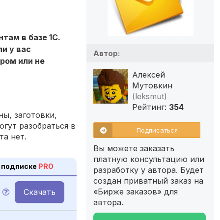
там в базе 1С.
и у вас
Автор:
ром или не
Алексей
Мутовкин
(leksmut)
Рейтинг:
354
ы, заготовки,
огут разобраться в
Подписаться
та нет.
Вы можете заказать
платную консультацию или
 подписке
PRO
разработку у автора. Будет
создан приватный заказ на
«Бирже заказов» для
Скачать
автора.