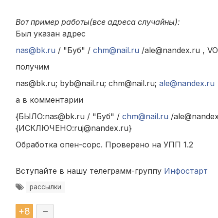
Вот пример работы(все адреса случайны):
Был указан адрес
nas@bk.ru
/ "Буб" /
chm@nail.ru
/ale@nandex.ru , V
получим
nas@bk.ru; byb@nail.ru; chm@nail.ru;
ale@nandex.ru
а в комментарии
{БЫЛО:nas@bk.ru / "Буб" /
chm@nail.ru
/ale@nandex
{ИСКЛЮЧЕНО:ruj@nandex.ru}
Обработка опен-сорс. Проверено на УПП 1.2
Вступайте в нашу телеграмм-группу
Инфостарт
рассылки
+
8
–