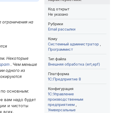
Код открыт
Не указано
е ограничения на
Рубрики
Email рассылки
Кому
Системный администратор
,
ются
Программист
сем. Некоторые
Тип файла
Внешняя обработка (ert,epf)
-spam
. Чем меньше
ии одного из
Платформа
локируются
1С:Предприятие 8
Конфигурация
 по основным:
1С:Управление
производственным
е вам надо будет
предприятием
,
ции и чистоты
Универсальные
х всех.