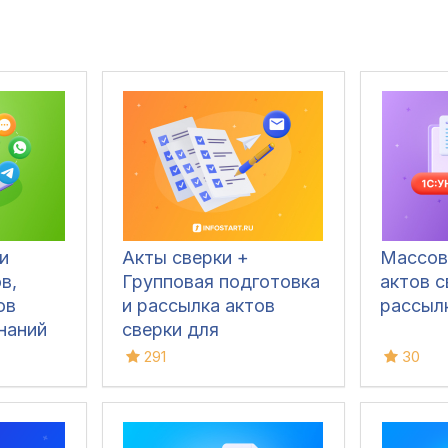
и
Акты сверки +
Массов
в,
Групповая подготовка
актов с
ов
и рассылка актов
рассыл
наний
сверки для
Бухгалтерии 3.0
291
30
 3.0
S,
,