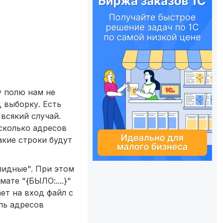
у полю нам не
 выборку. Есть
всякий случай.
сколько адресов
такие строки будут
лидные". При этом
ате "{БЫЛО:....}"
ет на вход файл с
ль адресов