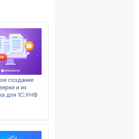
ое создание
верки и их
ка для 1С:УНФ