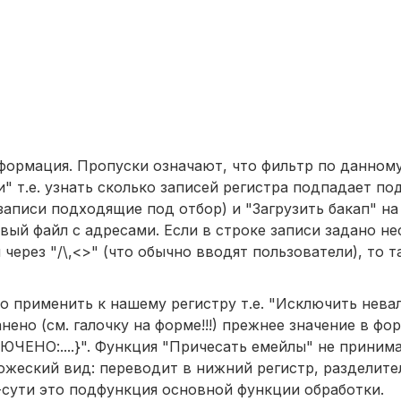
формация. Пропуски означают, что фильтр по данном
 т.е. узнать сколько записей регистра подпадает под
аписи подходящие под отбор) и "Загрузить бакап" на 
ый файл с адресами. Если в строке записи задано не
 через "/\,<>" (что обычно вводят пользователи), то 
о применить к нашему регистру т.е. "Исключить нева
ено (см. галочку на форме!!!) прежнее значение в форм
ЧЕНО:....}". Функция "Причесать емейлы" не принима
ожеский вид: переводит в нижний регистр, разделите
по-сути это подфункция основной функции обработки.