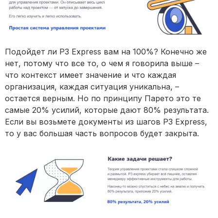
Подойдет ли P3 Express вам на 100%? Конечно же
нет, потому что все то, о чем я говорила выше –
что контекст имеет значение и что каждая
организация, каждая ситуация уникальна, –
остается верным. Но по принципу Парето это те
самые 20% усилий, которые дают 80% результата.
Если вы возьмете документы из шагов P3 Express,
то у вас большая часть вопросов будет закрыта.