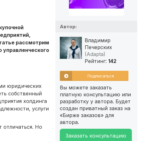
Автор:
купочной
редприятий,
Владимир
статье рассмотрим
Печерских
о управленческого
(Adapta)
Рейтинг:
142
Подписаться
ами юридических
Вы можете заказать
еть собственный
платную консультацию или
дприятия холдинга
разработку у автора. Будет
создан приватный заказ на
адлежности, услуги
«Бирже заказов» для
автора.
т отличаться. Но
Заказать консультацию