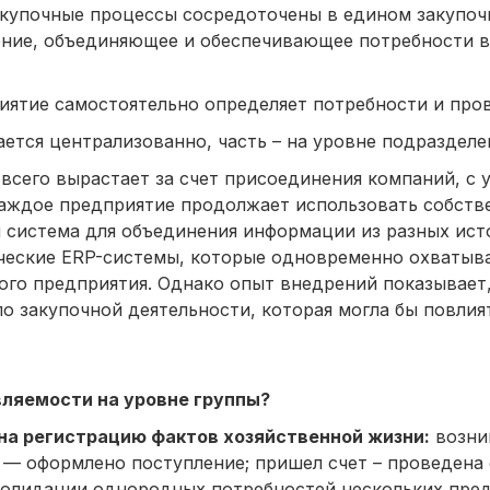
закупочные процессы сосредоточены в едином закупоч
ение, объединяющее и обеспечивающее потребности в
иятие самостоятельно определяет потребности и пров
ается централизованно, часть – на уровне подразделе
 всего вырастает за счет присоединения компаний, с
каждое предприятие продолжает использовать собств
я система для объединения информации из разных ис
ические ERP-системы, которые одновременно охватыв
ого предприятия. Однако опыт внедрений показывает,
о закупочной деятельности, которая могла бы повлия
вляемости на уровне группы?
 на регистрацию фактов хозяйственной жизни:
возни
л — оформлено поступление; пришел счет – проведена 
солидации однородных потребностей нескольких пре