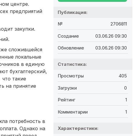
ном центре.
сех предприятий
Публикация:
№
2706811
одит закупки.
Создание
03.06.26 09:30
ний.
Обновление
03.06.26 09:30
 уже сложившейся
енные локальные
точников в единую
Статистика:
ают бухгалтерский,
Просмотры
405
 что такие
ть на принятие
Загрузки
0
Рейтинг
1
Комментарии
1
кла потребность в
Характеристики:
оплата. Однако на
дприятий перед