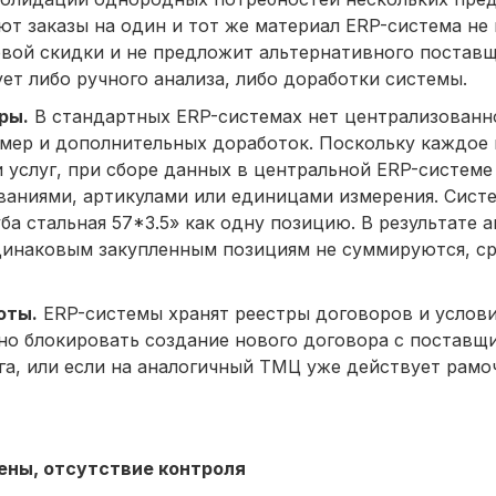
ют заказы на один и тот же материал ERP-система не
овой скидки и не предложит альтернативного поставщ
т либо ручного анализа, либо доработки системы.
ры.
В стандартных ERP-системах нет централизованн
 мер и дополнительных доработок. Поскольку каждое
 услуг, при сборе данных в центральной ERP-системе
аниями, артикулами или единицами измерения. Сист
ба стальная 57*3.5» как одну позицию. В результате 
динаковым закупленным позициям не суммируются, с
оты.
ERP-системы хранят реестры договоров и услови
но блокировать создание нового договора с поставщи
га, или если на аналогичный ТМЦ уже действует рамо
цены, отсутствие контроля