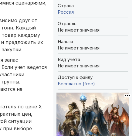
имися сценариями,
Страна
Россия
висимо друг от
Отрасль
Х тонн. Каждый
Не имеет значения
т товар каждому
Налоги
 и предложить их
Не имеет значения
 закупки.
Вид учета
я запас
Не имеет значения
Если учет ведется
участники
Доступ к файлу
 группы.
Бесплатно (free)
таются не
гатель по цене Х
трактных цен,
кой ситуации
у при выборе