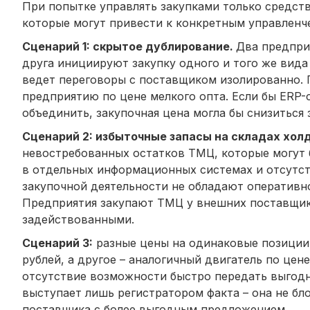
При попытке управлять закупками только средст
которые могут привести к конкретным управленч
Сценарий 1: скрытое дублирование.
Два предпри
друга инициируют закупку одного и того же вида
ведет переговоры с поставщиком изолированно. 
предприятию по цене мелкого опта. Если бы ERP
объединить, закупочная цена могла бы снизиться 
Сценарий 2: избыточные запасы на складах холд
невостребованных остатков ТМЦ, которые могут 
в отдельных информационных системах и отсутс
закупочной деятельности не обладают оперативн
Предприятия закупают ТМЦ у внешних поставщико
задействованными.
Сценарий 3:
разные цены на одинаковые позиции.
рублей, а другое – аналогичный двигатель по цен
отсутствие возможности быстро передать выгодн
выступает лишь регистратором факта – она не бл
поставщика с более выгодным предложением.