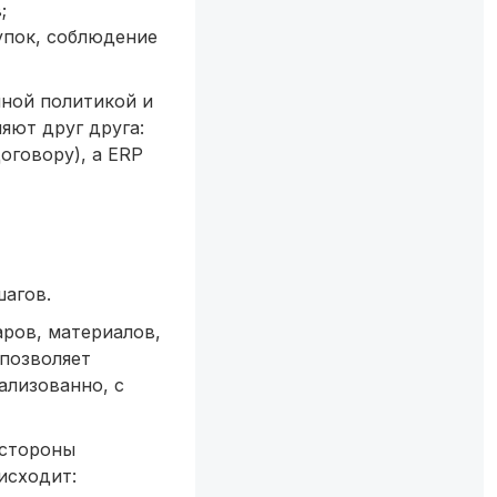
;
упок, соблюдение
чной политикой и
яют друг друга:
оговору), а ERP
шагов.
ров, материалов,
 позволяет
ализованно, с
 стороны
исходит: