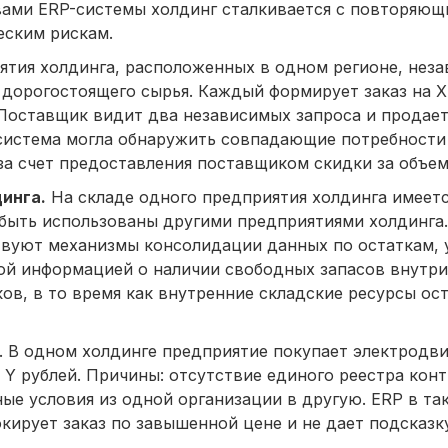
вами ERP-системы холдинг сталкивается с повторяющ
еским рискам.
ятия холдинга, расположенных в одном регионе, неза
 дорогостоящего сырья. Каждый формирует заказ на 
Поставщик видит два независимых запроса и продае
-система могла обнаружить совпадающие потребности
за счет предоставления поставщиком скидки за объем
инга.
На складе одного предприятия холдинга имеетс
быть использованы другими предприятиями холдинга. 
твуют механизмы консолидации данных по остаткам, 
ой информацией о наличии свободных запасов внутри
в, в то время как внутренние складские ресурсы ос
 В одном холдинге предприятие покупает электродви
е Y рублей. Причины: отсутствие единого реестра кон
ые условия из одной организации в другую. ERP в та
окирует заказ по завышенной цене и не дает подсказк