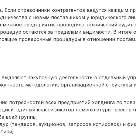
в. Если справочники контрагентов ведутся каждым п
рудничества с новым поставщиком у юридического ли
 смежное предприятие проводило технический аудит 
процедур остаются за пределами видимости. В итоге 
тоящие проверочные процедуры в отношении постав
.
 выделяют закупочную деятельность в отдельный уп
овокупность методологии, организационной структуры
ие потребностей всех предприятий холдинга по това
цией: единый классификатор номенклатуры, реестр 
е всей группы;
ур (тендеров, аукционов, запросов котировок) и фик
тики;