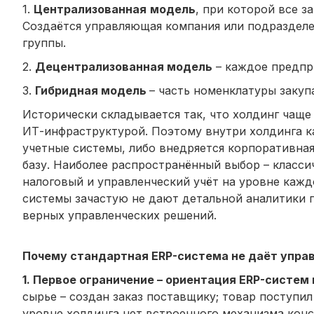
1.
Централизованная
модель
, при которой все 
Создаётся управляющая компания или подраздел
группы.
2.
Децентрализованная модель
– каждое предпр
3.
Гибридная модель
– часть номенклатуры закуп
Исторически складывается так, что холдинг чаще
ИТ-инфраструктурой. Поэтому внутри холдинга 
учетные системы, либо внедряется корпоративна
базу. Наиболее распространённый выбор – класс
налоговый и управленческий учёт на уровне кажд
системы зачастую не дают детальной аналитики п
верных управленческих решений.
Почему стандартная ERP-система не даёт упра
1. Первое ограничение – ориентация ERP-систем
сырье – создан заказ поставщику; товар поступи
уровне холдинга нет встроенного механизма кон