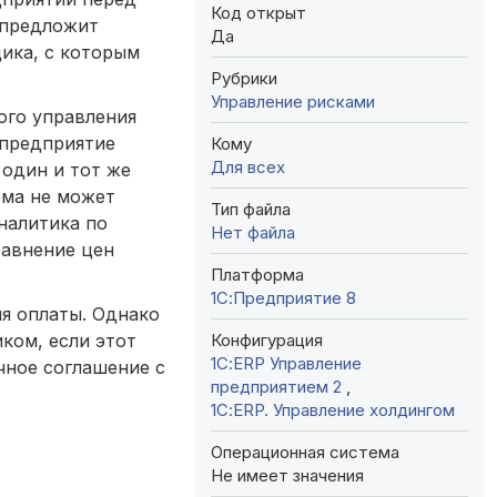
Код открыт
 предложит
Да
ика, с которым
Рубрики
Управление рисками
ого управления
 предприятие
Кому
Для всех
 один и тот же
ема не может
Тип файла
аналитика по
Нет файла
равнение цен
Платформа
1С:Предприятие 8
я оплаты. Однако
Конфигурация
ком, если этот
1С:ERP Управление
чное соглашение с
предприятием 2
,
1С:ERP. Управление холдингом
Операционная система
Не имеет значения