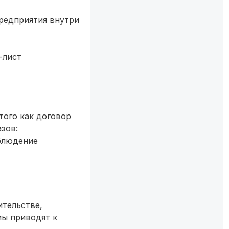
предприятия внутри
-лист
того как договор
зов:
облюдение
ительстве,
мы приводят к