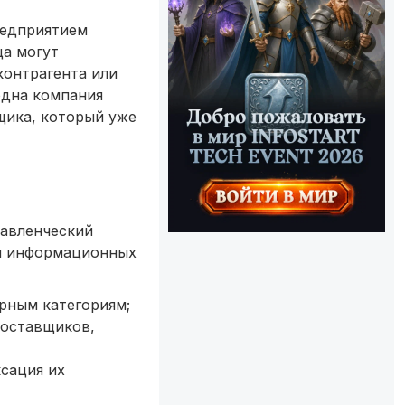
редприятием
ца могут
контрагента или
одна компания
щика, который уже
равленческий
 и информационных
рным категориям;
поставщиков,
сация их