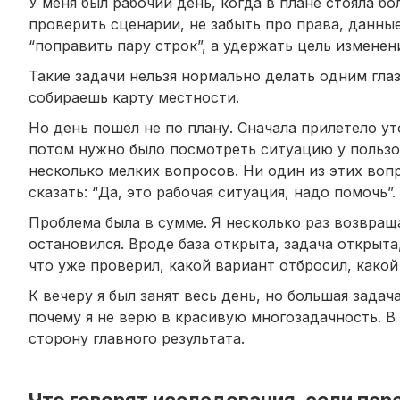
У меня был рабочий день, когда в плане стояла б
проверить сценарии, не забыть про права, данные
“поправить пару строк”, а удержать цель изменен
Такие задачи нельзя нормально делать одним гла
собираешь карту местности.
Но день пошел не по плану. Сначала прилетело у
потом нужно было посмотреть ситуацию у пользо
несколько мелких вопросов. Ни один из этих во
сказать: “Да, это рабочая ситуация, надо помочь”.
Проблема была в сумме. Я несколько раз возвращ
остановился. Вроде база открыта, задача открыта
что уже проверил, какой вариант отбросил, како
К вечеру я был занят весь день, но большая зада
почему я не верю в красивую многозадачность. В 
сторону главного результата.
Что говорят исследования, если пер