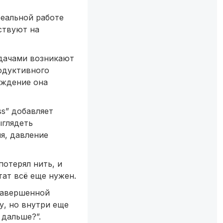
реальной работе
ствуют на
задачами возникают
одуктивного
еждение она
ess” добавляет
ыглядеть
ия, давление
потерял нить, и
тат всё еще нужен.
езавершенной
у, но внутри еще
 дальше?”.