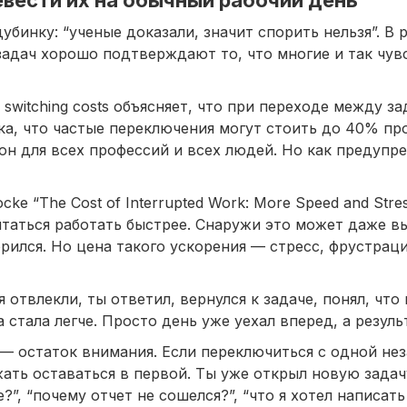
убинку: “ученые доказали, значит спорить нельзя”. В 
задач хорошо подтверждают то, что многие и так чув
ро switching costs объясняет, что при переходе между 
ка, что частые переключения могут стоить до 40% пр
кон для всех профессий и всех людей. Но как предупр
locke “The Cost of Interrupted Work: More Speed and Str
таться работать быстрее. Снаружи это может даже в
орился. Но цена такого ускорения — стресс, фрустрац
 отвлекли, ты ответил, вернулся к задаче, понял, что 
стала легче. Просто день уже уехал вперед, а резуль
due — остаток внимания. Если переключиться с одной н
ать оставаться в первой. Ты уже открыл новую задач
”, “почему отчет не сошелся?”, “что я хотел написать