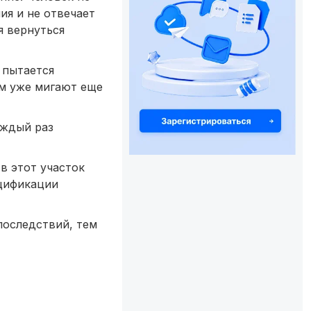
ия и не отвечает
я вернуться
 пытается
ом уже мигают еще
аждый раз
в этот участок
ецификации
последствий, тем