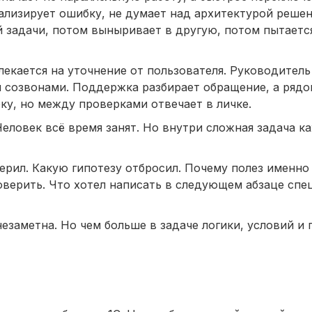
лизирует ошибку, не думает над архитектурой решен
 задачи, потом выныривает в другую, потом пытаетс
екается на уточнение от пользователя. Руководитель
и созвонами. Поддержка разбирает обращение, а ряд
ку, но между проверками отвечает в личке.
Человек всё время занят. Но внутри сложная задача к
ерил. Какую гипотезу отбросил. Почему полез именно 
оверить. Что хотел написать в следующем абзаце сп
езаметна. Но чем больше в задаче логики, условий и 