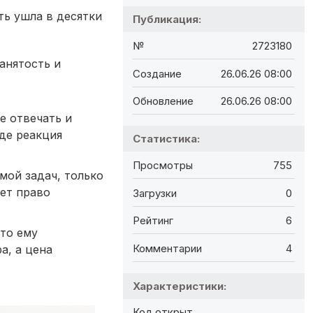
ть ушла в десятки
Публикация:
№
2723180
анятость и
Создание
26.06.26 08:00
Обновление
26.06.26 08:00
е отвечать и
где реакция
Статистика:
Просмотры
755
мой задач, только
ает право
Загрузки
0
Рейтинг
6
что ему
Комментарии
4
а, а цена
Характеристики:
Код открыт