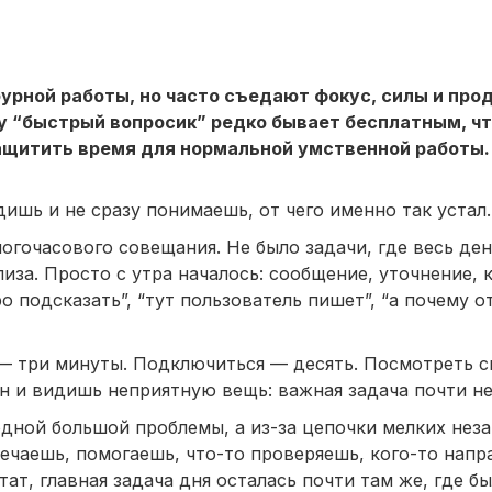
рной работы, но часто съедают фокус, силы и про
у “быстрый вопросик” редко бывает бесплатным, чт
защитить время для нормальной умственной работы.
ишь и не сразу понимаешь, от чего именно так устал.
огочасового совещания. Не было задачи, где весь де
иза. Просто с утра началось: сообщение, уточнение, 
 подсказать”, “тут пользователь пишет”, “а почему от
 — три минуты. Подключиться — десять. Посмотреть 
н и видишь неприятную вещь: важная задача почти не
 одной большой проблемы, а из-за цепочки мелких не
ечаешь, помогаешь, что-то проверяешь, кого-то напр
ат, главная задача дня осталась почти там же, где бы