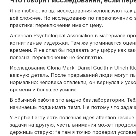
Я не люблю, когда исследования используют как д
всё сложнее. Но исследования по переключению 
практике: переключения имеют цену.
American Psychological Association в материале п
когнитивные издержки. Там же упоминается оцен
времени. Я не стал бы подавать эту цифру как за
полезна: переключение не бесплатно.
Исследование Gloria Mark, Daniel Gudith и Ulrich K
важную деталь. После прерываний люди могут пы
нормально: человека отвлекли, он вернулся и уск
времени и большее усилие.
В обычной работе это видно без лаборатории. Тебя
начинаешь поджимать темп. Не потому что задача 
У Sophie Leroy есть полезная идея attention resi
задачи на другую, часть внимания может продолж
держишь старую: “а там я точно проверил условие?