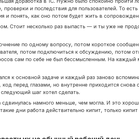
ольшая доработка в 1С. Нужно было спокойно пройти л
, проверки и последствия для пользователей. То есть
ия и понять, как оно потом будет жить в сопровожден
зом. Стоит несколько раз выпасть — и ты уже не прод
точнение по одному вопросу, потом короткое сообщени
вателя, потом подключиться к обсуждению, потом от
просов сам по себе не был бессмысленным. На каждый
ался к основной задаче и каждый раз заново вспомина
, код перед глазами, но внутренне приходится снова 
й следующий шаг хотел сделать.
ча сдвинулась намного меньше, чем могла. И это хоро
такие дни работа действительно кипит, только кипит 
евести их на обычный рабочий день