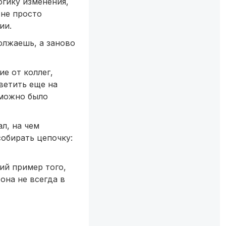
огику изменения,
 не просто
ии.
олжаешь, а заново
е от коллег,
ветить еще на
 можно было
л, на чем
собирать цепочку:
ший пример того,
она не всегда в