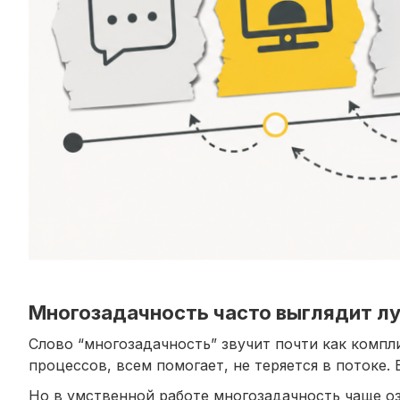
Многозадачность часто выглядит лу
Слово “многозадачность” звучит почти как компл
процессов, всем помогает, не теряется в потоке.
Но в умственной работе многозадачность чаще оз