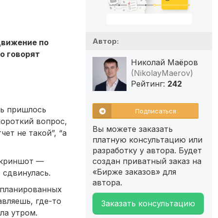
Автор:
движение по
о говорят
Николай Маёров
(NikolayMaerov)
Рейтинг:
242
нь пришлось
Подписаться
короткий вопрос,
Вы можете заказать
чет не такой”, “а
платную консультацию или
разработку у автора. Будет
скриншот —
создан приватный заказ на
«Бирже заказов» для
 сдвинулась.
автора.
запланированных
авляешь, где-то
Заказать консультацию
ла утром.