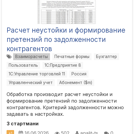
Расчет неустойки и формирование
претензий по задолженности
контрагентов
Взаиморасчеты
Печатные формы
Бухгалтер
Пользователь
1С:Предприятие 8
1С:Управление торговлей 11
Россия
Управленческий учет
Абонемент ($m)
Обработка производит расчет неустойки и
формирование претензий по задолженности
контрагентов. Критерий задолженности можно
задавать в настройках.
3 стартмани
16.06.2026
502
analit-ts
0
+
1