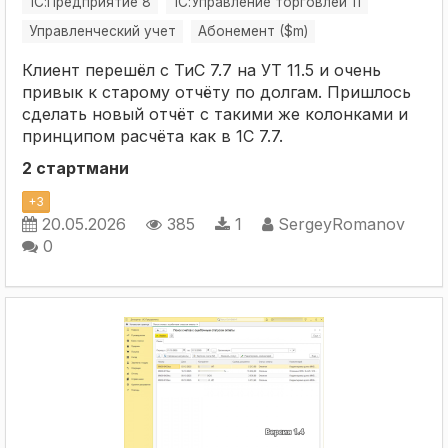
1С:Предприятие 8
1С:Управление торговлей 11
Управленческий учет
Абонемент ($m)
Клиент перешёл с ТиС 7.7 на УТ 11.5 и очень
привык к старому отчёту по долгам. Пришлось
сделать новый отчёт с такими же колонками и
принципом расчёта как в 1С 7.7.
2 стартмани
+
3
20.05.2026
385
1
SergeyRomanov
0