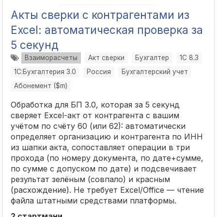
Акты сверки с контрагентами из
Excel: автоматическая проверка за
5 секунд
Взаиморасчеты
Акт сверки
Бухгалтер
1С 8.3
1С:Бухгалтерия 3.0
Россия
Бухгалтерский учет
Абонемент ($m)
Обработка для БП 3.0, которая за 5 секунд
сверяет Excel-акт от контрагента с вашим
учётом по счёту 60 (или 62): автоматически
определяет организацию и контрагента по ИНН
из шапки акта, сопоставляет операции в три
прохода (по номеру документа, по дате+сумме,
по сумме с допуском по дате) и подсвечивает
результат зелёным (совпало) и красным
(расхождение). Не требует Excel/Office — чтение
файла штатными средствами платформы.
2 стартмани