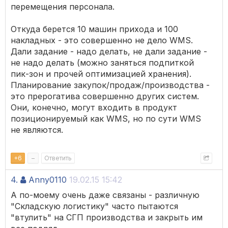
перемещения персонала.
Откуда берется 10 машин прихода и 100
накладных - это совершенно не дело WMS.
Дали задание - надо делать, не дали задание -
не надо делать (можно заняться подпиткой
пик-зон и прочей оптимизацией хранения).
Планирование закупок/продаж/производства -
это прерогатива совершенно других систем.
Они, конечно, могут входить в продукт
позиционируемый как WMS, но по сути WMS
не являются.
+
6
–
Ответить
4.
Anny0110
19.02.15 15:42
А по-моему очень даже связаны - различную
"Складскую логистику" часто пытаются
"втулить" на СГП производства и закрыть им