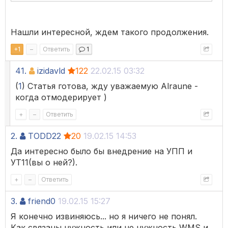
Нашли интересной, ждем такого продолжения.
+
1
–
Ответить
1
41.
izidavld
122
22.02.15 03:32
(
1
) Статья готова, жду уважаемую Alraune -
когда отмодерирует )
+
–
Ответить
2.
TODD22
20
19.02.15 14:53
Да интересно было бы внедрение на УПП и
УТ11(вы о ней?).
+
–
Ответить
3.
friend0
19.02.15 15:27
Я конечно извиняюсь... но я ничего не понял.
Как связаны нужность или не нужность WMS и