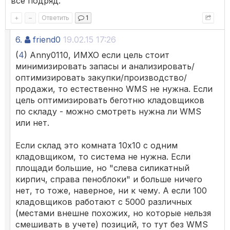
все подряд.
+
–
Ответить
1
6.
friend0
19.02.15 17:26
(
4
) Anny0110, ИМХО если цель стоит
минимизировать запасы и анализировать/
оптимизировать закупки/производство/
продажи, то естественно WMS не нужна. Если
цель оптимизировать беготню кладовщиков
по складу - можно смотреть нужна ли WMS
или нет.
Если склад это комната 10х10 с одним
кладовщиком, то система не нужна. Если
площади большие, но "слева силикатный
кирпич, справа пеноблоки" и больше ничего
нет, то тоже, наверное, ни к чему. А если 100
кладовщиков работают с 5000 различных
(местами внешне похожих, но которые нельзя
смешивать в учете) позиций, то тут без WMS