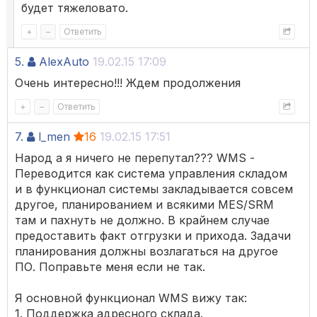
будет тяжеловато.
+
–
Ответить
5.
AlexAuto
19.02.15 17:09
Очень интересно!!! Ждем продолжения
+
–
Ответить
7.
l_men
16
19.02.15 17:51
Народ а я ничего не перепутал??? WMS -
Переводится как система управления складом
и в функционал системы закладывается совсем
другое, планированием и всякими MES/SRM
там и пахнуть не должно. В крайнем случае
предоставить факт отгрузки и прихода. Задачи
планирования должны возлагаться на другое
ПО. Поправьте меня если не так.
Я основной функционал WMS вижу так:
1. Поддержка адресного склада.