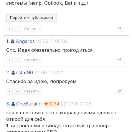
системы (напр. Outlook, Bat и т.д.)
Перейти к публикации
+
–
Ответить
1.
Angeros
22.09.11 05:08
Спс. Идея обязательно пригодиться.
+
–
Ответить
2.
sstar90
22.09.11 12:21
Спасибо за идею, попробуем
+
–
Ответить
3.
CheBurator
3234
22.09.11 21:05
как в снеговике это с извращениями сделано...
открой для себя
1. встроенный в винды штатный транспорт