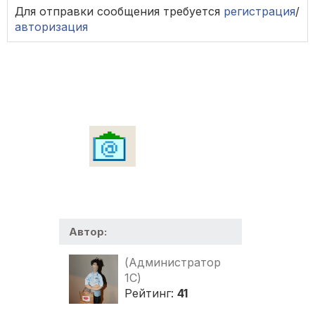
КонецПопытки
;
Для отправки сообщения требуется
регистрация
/
авторизация
// Заполнение реквизитов письма
Письмо
=
Outlook
.
CreateItem
(
0
);
Письмо
.
Subject
=
 "Какая то тема"
;
Письмо
.
Body
=
 "Какойто текст"
;
// Текст письм
//Письмо.to      = "";                // Адрес п
Письмо
.
Attachments
.
Add
(
КаталогВременныхФайлов
()
// Попытка открытия подготовленного письма
Попытка
Письмо
.
Display
();
Исключение
КонецПопытки
;
Автор:
(Администратор
1С)
Рейтинг:
41