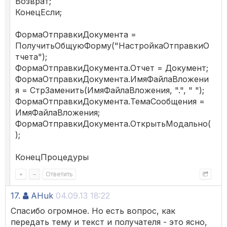
Возврат;
КонецЕсли;
ФормаОтправкиДокумента =
ПолучитьОбщуюФорму("НастройкаОтправкиО
тчета");
ФормаОтправкиДокумента.Отчет = Документ;
ФормаОтправкиДокумента.ИмяФайлаВложени
я = СтрЗаменить(ИмяФайлаВложения, ".", " ");
ФормаОтправкиДокумента.ТемаСообщения =
ИмяФайлаВложения;
ФормаОтправкиДокумента.ОткрытьМодально(
);
КонецПроцедуры
+
–
Ответить
17.
AHuk
04.09.13 18:22
Спасибо огромное. Но есть вопрос, как
передать тему и текст и получателя - это ясно,