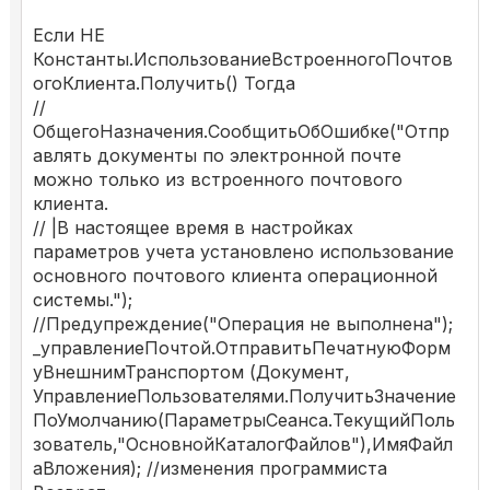
Если НЕ
Константы.ИспользованиеВстроенногоПочтов
огоКлиента.Получить() Тогда
//
ОбщегоНазначения.СообщитьОбОшибке("Отпр
авлять документы по электронной почте
можно только из встроенного почтового
клиента.
// |В настоящее время в настройках
параметров учета установлено использование
основного почтового клиента операционной
системы.");
//Предупреждение("Операция не выполнена");
_управлениеПочтой.ОтправитьПечатнуюФорм
уВнешнимТранспортом (Документ,
УправлениеПользователями.ПолучитьЗначение
ПоУмолчанию(ПараметрыСеанса.ТекущийПоль
зователь,"ОсновнойКаталогФайлов"),ИмяФайл
аВложения); //изменения программиста