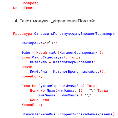
Возврат
;
КонецЕсли
;
4. Текст модуля _управлениеПочтой:
Процедура
ОтправитьПечатнуюФормуВнешнимТранспорто
Расширение
=
"xls"
;
Файл
=
Новый
Файл
(
КаталогФормирования
);
Если
Файл
.
Существует
()
Тогда
ИмяФайла
=
КаталогФормирования
;
Иначе
ИмяФайла
=
КаталогВременныхФайлов
();
КонецЕсли
;
Если
Не
ПустаяСтрока
(
ИмяФайла
)
Тогда
Если
Не
Прав
(
ИмяФайла
,
 1
)
=
 "\" 
Тогда
ИмяФайла
=
ИмяФайла
+
 "\"
;
КонецЕсли
;
КонецЕсли
;
ОтносительноеИмя
=
КорректировкаНаименования
(
и