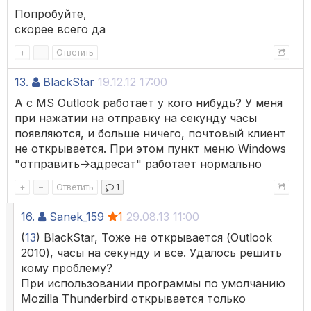
Попробуйте,
скорее всего да
+
–
Ответить
13.
BlackStar
19.12.12 17:00
А с MS Outlook работает у кого нибудь? У меня
при нажатии на отправку на секунду часы
появляются, и больше ничего, почтовый клиент
не открывается. При этом пункт меню Windows
"отправить->адресат" работает нормально
+
–
Ответить
1
16.
Sanek_159
1
29.08.13 11:00
(
13
) BlackStar, Тоже не открывается (Outlook
2010), часы на секунду и все. Удалось решить
кому проблему?
При использовании программы по умолчанию
Mozilla Thunderbird открывается только