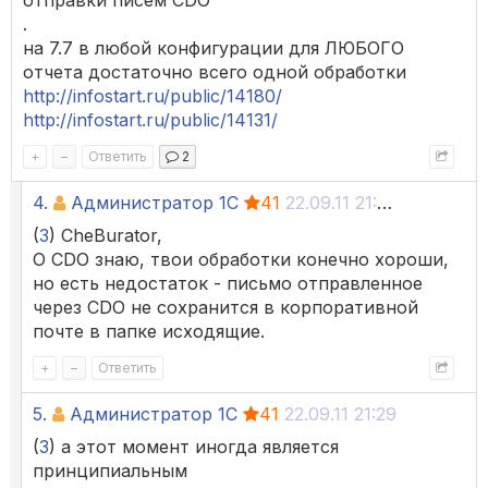
отправки писем CDO
.
на 7.7 в любой конфигурации для ЛЮБОГО
отчета достаточно всего одной обработки
http://infostart.ru/public/14180/
http://infostart.ru/public/14131/
+
–
Ответить
2
4.
Администратор 1С
41
22.09.11 21:24
(
3
) CheBurator,
О CDO знаю, твои обработки конечно хороши,
но есть недостаток - письмо отправленное
через CDO не сохранится в корпоративной
почте в папке исходящие.
+
–
Ответить
5.
Администратор 1С
41
22.09.11 21:29
(
3
) а этот момент иногда является
принципиальным