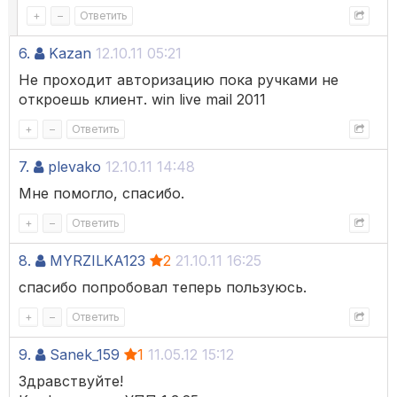
+
–
Ответить
6.
Kazan
12.10.11 05:21
Не проходит авторизацию пока ручками не
откроешь клиент. win live mail 2011
+
–
Ответить
7.
plevako
12.10.11 14:48
Мне помогло, спасибо.
+
–
Ответить
8.
MYRZILKA123
2
21.10.11 16:25
спасибо попробовал теперь пользуюсь.
+
–
Ответить
9.
Sanek_159
1
11.05.12 15:12
Здравствуйте!