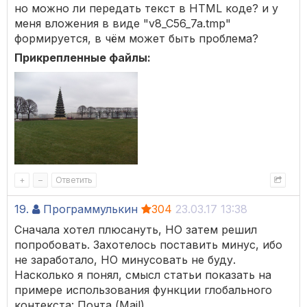
но можно ли передать текст в HTML коде? и у
меня вложения в виде "v8_C56_7a.tmp"
формируется, в чём может быть проблема?
Прикрепленные файлы:
+
–
Ответить
19.
Программулькин
304
23.03.17 13:38
Сначала хотел плюсануть, НО затем решил
попробовать. Захотелось поставить минус, ибо
не заработало, НО минусовать не буду.
Насколько я понял, смысл статьи показать на
примере использования функции глобального
контекста: Почта (Mail)