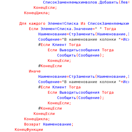
СписокЗаменяемыхимволов
.
Добавить
(
Лев
(
КонецЕсли
;
КонецЦикла
;
Для
каждого
ЭлементСписка
Из
СписокЗаменяемыхим
Если
ЭлементСписка
.
Значение
=
" " 
Тогда
Наименование
=
СтрЗаменить
(
Наименование
,
Э
Сообщение
=
"В наименование колонки "
+
Исх
               #
Если
Клиент
Тогда
Если
Выводитьсообщения
Тогда
Сообщить
(
Сообщение
);
КонецЕсли
;
               #
КонецЕсли
Иначе
Наименование
=
СтрЗаменить
(
Наименование
,
Э
Сообщение
=
"В наименование колонки "
+
Исх
               #
Если
Клиент
Тогда
Если
Выводитьсообщения
Тогда
Сообщить
(
Сообщение
);
КонецЕсли
;
               #
КонецЕсли
КонецЕсли
КонецЦикла
;
Возврат
Наименование
;
КонецФункции