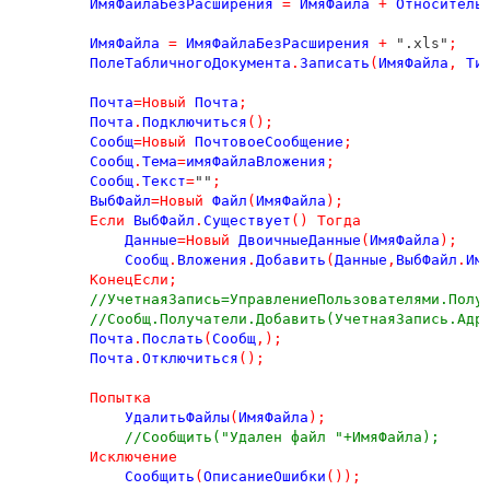
ИмяФайлаБезРасширения
=
ИмяФайла
+
Относитель
ИмяФайла
=
ИмяФайлаБезРасширения
+
 ".xls"
;
ПолеТабличногоДокумента
.
Записать
(
ИмяФайла
,
Ти
Почта
=
Новый
Почта
;
Почта
.
Подключиться
();
Сообщ
=
Новый
ПочтовоеСообщение
;
Сообщ
.
Тема
=
имяФайлаВложения
;
Сообщ
.
Текст
=
""
;
ВыбФайл
=
Новый
Файл
(
ИмяФайла
);
Если
ВыбФайл
.
Существует
()
Тогда
Данные
=
Новый
ДвоичныеДанные
(
ИмяФайла
);
Сообщ
.
Вложения
.
Добавить
(
Данные
,
ВыбФайл
.
Им
КонецЕсли
;
//УчетнаяЗапись=УправлениеПользователями.Полу
//Сообщ.Получатели.Добавить(УчетнаяЗапись.Адр
Почта
.
Послать
(
Сообщ
,);
Почта
.
Отключиться
();
Попытка
УдалитьФайлы
(
ИмяФайла
);
//Сообщить("Удален файл "+ИмяФайла);
Исключение
Сообщить
(
ОписаниеОшибки
());