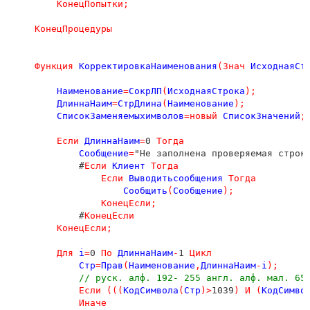
КонецПопытки
;
КонецПроцедуры
Функция
КорректировкаНаименования
(
Знач
ИсходнаяСт
Наименование
=
СокрЛП
(
ИсходнаяСтрока
);
ДлиннаНаим
=
СтрДлина
(
Наименование
);
СписокЗаменяемыхимволов
=
новый
СписокЗначений
;
Если
ДлиннаНаим
=
0 
Тогда
Сообщение
=
"Не заполнена проверяемая строк
             #
Если
Клиент
Тогда
Если
Выводитьсообщения
Тогда
Сообщить
(
Сообщение
);
КонецЕсли
;
             #
КонецЕсли
КонецЕсли
;
Для
i
=
0 
По
ДлиннаНаим
-
1 
Цикл
Стр
=
Прав
(
Наименование
,
ДлиннаНаим
-
i
);
// руск. алф. 192- 255 англ. алф. мал. 65
Если
(((
КодСимвола
(
Стр
)
>
1039
)
И
(
КодСимво
Иначе