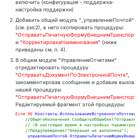
включить (конфигурация - поддержка-
настройка поддержки)
Добавить общий модуль "_управлениеПочтой"
(см. рис2), в него скопировать процедуры:
"
ОтправитьПечатнуюФормуВнешнимТранспорт
и "
КорректировкаНаименования
" (ниже
приведены см. п. 4).
В общем модуле "УправлениеОтчетами"
отредактировать процедуру
"
ОтправитьДокументПоЭлектроннойПочте
",
закомментировав сообщение и добавив вызов
нашей процедуры
"
ОтправитьПечатнуюФормуВнешнимТранспорт
Редактируемый фрагмент этой процедуры:
Если
НЕ
Константы
.
ИспользованиеВстроенногоПочтово
//ОбщегоНазначения.СообщитьОбОшибке("Отправля
// |В настоящее время в настройках параметров
//Предупреждение("Операция не выполнена");
_управлениеПочтой
.
ОтправитьПечатнуюФормуВнешн