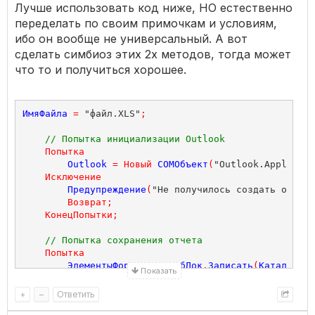
Лучше использовать код ниже, НО естественно
переделать по своим примочкам и условиям,
ибо он вообще не универсальный. А вот
сделать симбиоз этих 2х методов, тогда может
что то и получиться хорошее.
ИмяФайла
=
 "файл.XLS"
;
// Попытка инициализации Outlook
Попытка
Outlook
=
Новый
COMОбъект
(
"Outlook.Applicati
Исключение
Предупреждение
(
"Не получилось создать объект
Возврат
;
КонецПопытки
;
// Попытка сохранения отчета
Попытка
ЭлементыФормы
.
ПолеТабДок
.
Записать
(
КаталогВре
Показать
Исключение
Предупреждение
(
"Не удалось создать файл " 
+
+
–
Ответить
Возврат
;