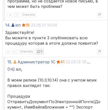
программа, но не создается новое письмо, в
чем может быть проблема?
+
–
Ответить
14.
isn
18
22.05.13 10:04
Здравствуйте!
Вы можете в пункте 3 опубликовать всю
процедуру которая в итоге должна появится?
+
–
Ответить
1
15.
Администратор 1С
41
22.05.13 19:04
(
14
) isn,
В моем релизе (10.3.10.14) она с учетом моих
правок выглядит так:
Процедура
ОтправитьДокументПоЭлектроннойПочте(До
кумент, ИмяФайлаВложения = "") Экспорт