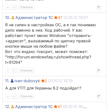
+
–
Ответить
10.
Администратор 1С
41
12.05.12 19:01
Я не силен в настройках ОС, а я так понимаю
дело именно в них. Код рабочий. У вас
работает пункт меню Windows "отправить-
>адресат", вызываемый по щелчку правой
кнопки мыши на любом файле?
Вот что яндекс говорит, может поможет:
"http://forum.windowsfaq.ru/showthread.php?
t=91294"
+
–
Ответить
11.
ivan-dubovyk
2
03.10.12 16:19
А для УТП для Украины 8.2 подойдет?
+
–
Ответить
12.
Администратор 1С
41
05.10.12 16:48