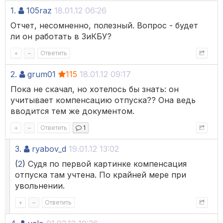
1.
105raz
18.01.12 06:26
Отчет, несомненно, полезный. Вопрос - будет
ли он работать в ЗиКБУ?
+
–
Ответить
2.
grum01
115
18.01.12 09:17
Пока не скачал, но хотелось бы знать: он
учитывает компенсацию отпуска?? Она ведь
вводится тем же документом.
+
–
Ответить
1
3.
ryabov_d
19.01.12 13:02
(
2
) Судя по первой картинке компенсация
отпуска там учтена. По крайней мере при
увольнении.
+
–
Ответить