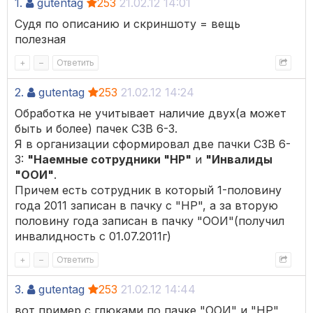
1.
gutentag
253
21.02.12 14:01
Судя по описанию и скриншоту = вещь
полезная
+
–
Ответить
2.
gutentag
253
21.02.12 14:24
Обработка не учитывает наличие двух(а может
быть и более) пачек СЗВ 6-3.
Я в организации сформировал две пачки СЗВ 6-
3:
"Наемные сотрудники "НР"
и
"Инвалиды
"ООИ"
.
Причем есть сотрудник в который 1-половину
года 2011 записан в пачку с "НР", а за вторую
половину года записан в пачку "ООИ"(получил
инвалидность с 01.07.2011г)
+
–
Ответить
3.
gutentag
253
21.02.12 14:44
вот пример с глюками по пачке "ООИ" и "НР"