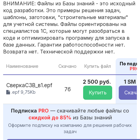
ВНИМАНИЕ: Файлы из Базы знаний - это исходный
код разработки. Это примеры решения задач,
шаблоны, заготовки, "строительные материалы"
для учетной системы. Файлы ориентированы на
специалистов 1С, которые могут разобраться в
коде и оптимизировать программу для запуска в
базе данных. Гарантии работоспособности нет.
Возврата нет. Технической поддержки нет.
По подп
Наименование
Скачано
Купить файл
PRO
2 500 руб.
1 SM
СверкаСЗВ_в1.epf
76
.epf 9,75Kb
Купить
Скача
Подписка
PRO
— скачивайте любые файлы со
скидкой до 85%
из Базы знаний
Оформите подписку на компанию для решения рабочих
задач