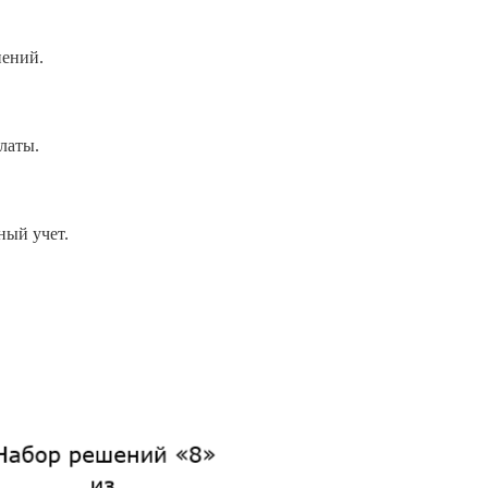
нений.
латы.
ный учет.