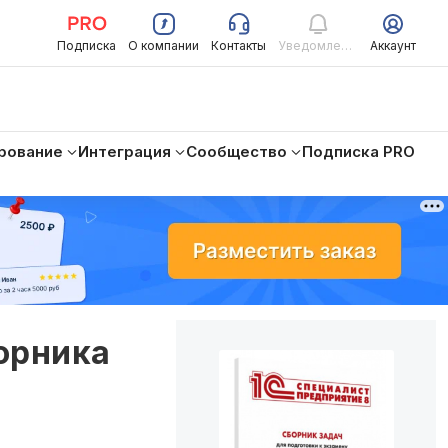
Подписка
О компании
Контакты
Уведомления
Аккаунт
рование
Интеграция
Сообщество
Подписка PRO
борника
-
я