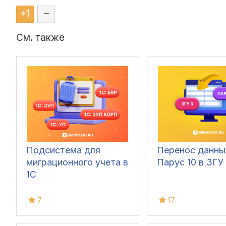
+
1
–
См. также
Подсистема для
Перенос данны
миграционного учета в
Парус 10 в ЗГУ
1С
7
17