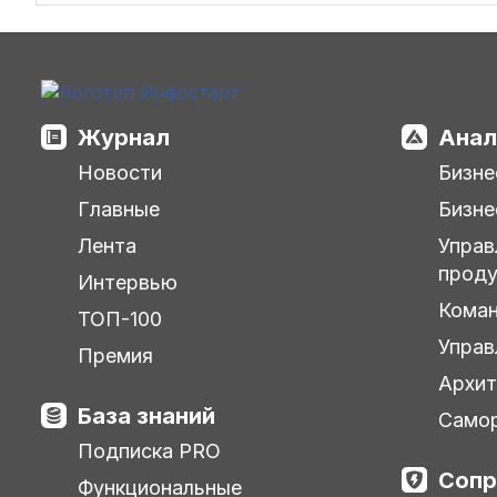
Журнал
Анал
Новости
Бизне
Главные
Бизне
Лента
Управ
прод
Интервью
Кома
ТОП-100
Управ
Премия
Архит
База знаний
Самор
Подписка PRO
Сопр
Функциональные