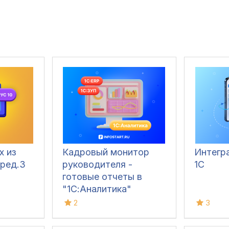
х из
Кадровый монитор
Интегр
 ред.3
руководителя -
1С
готовые отчеты в
"1С:Аналитика"
используя данные из
2
3
"1С:ЗУП", "1С:ЗУП
КОРП", "1С:ERP"