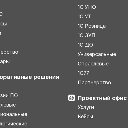
1С:УНФ
С
1С:УТ
исы
1С:Розница
и
1С:ЗУП
ы
1С:ДО
нерство
Универсальные
нары
Отраслевые
1С77
оративные решения
Партнерство
зии ПО
Проектный офис
слевые
Услуги
иональные
Кейсы
логические