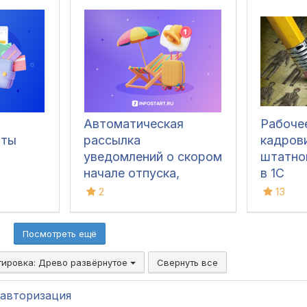
Автоматическая
Рабоче
аты
рассылка
кадров
уведомлений о скором
штатно
начале отпуска,
в 1С
остатке отпусков и
2
13
поздравлений с днем
рождения для 1С: ЗУП
Посмотреть ещё
3.1
тировка:
Древо развёрнутое
Свернуть все
авторизация