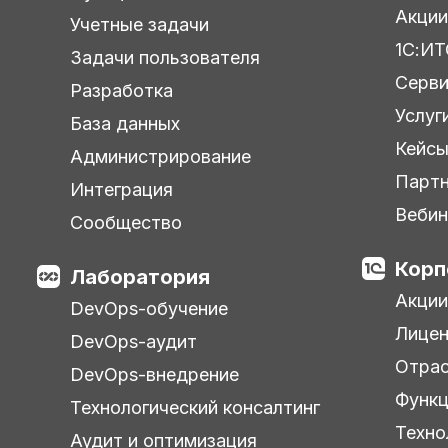
Акции
Учетные задачи
1С:ИТ
Задачи пользователя
Серв
Разработка
Услуг
База данных
Кейс
Администрирование
Парт
Интеграция
Веби
Сообщество
Корп
Лаборатория
Акции
DevOps-обучение
Лицен
DevOps-аудит
Отра
DevOps-внедрение
Функц
Технологический консалтинг
Техно
Аудит и оптимизация