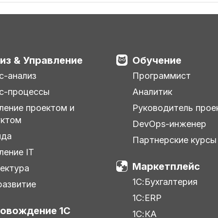
из & Управление
Обучение
с-анализ
Программист
с-процессы
Аналитик
ление проектом и
Руководитель прое
уктом
DevOps-инженер
нда
Партнерские курсы
ление IT
Маркетплейс
ектура
1С:Бухгалтерия
азвитие
1С:ERP
овождение 1С
1С:КА