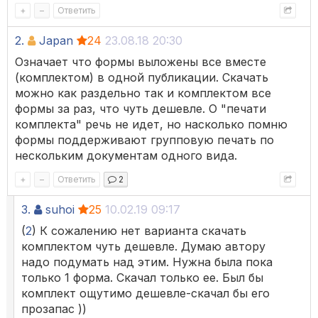
+
–
Ответить
2.
Japan
24
23.08.18 20:30
Означает что формы выложены все вместе
(комплектом) в одной публикации. Скачать
можно как раздельно так и комплектом все
формы за раз, что чуть дешевле. О "печати
комплекта" речь не идет, но насколько помню
формы поддерживают групповую печать по
нескольким документам одного вида.
+
–
Ответить
2
3.
suhoi
25
10.02.19 09:17
(
2
) К сожалению нет варианта скачать
комплектом чуть дешевле. Думаю автору
надо подумать над этим. Нужна была пока
только 1 форма. Скачал только ее. Был бы
комплект ощутимо дешевле-скачал бы его
прозапас ))