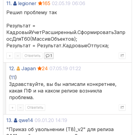
11.
legioner
165
02.05.19 06:06
Решил проблему так
Результат =
КадровыйУчетРасширенный.СформироватьЗапр
осДляТ60(МассивОбъектов);
Результат = Результат.КадровыеОтпуска;
+
–
Ответить
1
12.
Japan
24
07.05.19 01:22
(
11
)
Здравствуйте, вы бы написали конкретнее,
какая ПФ и на каком релизе возникла
проблема.
+
–
Ответить
13.
qwe14
09.01.20 14:19
"Приказ об увольнении (Т8)_v2" для релиза