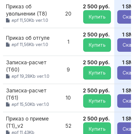
Приказ об
2 500 руб.
1 SM
увольнении (Т8)
20
Купить
Скач
.epf 11,50Kb ver:1.0
2 500 руб.
1 SM
Приказ об отгуле
1
.epf 11,56Kb ver:1.0
Купить
Скач
Записка-расчет
2 500 руб.
1 SM
(Т60)
9
Купить
Скач
.epf 19,28Kb ver:1.0
Записка-расчет
2 500 руб.
1 SM
(Т61)
10
Купить
Скач
.epf 15,50Kb ver:1.0
Приказ о приеме
2 500 руб.
1 SM
(Т1)_v2
52
Купить
Скач
.epf 11,43Kb