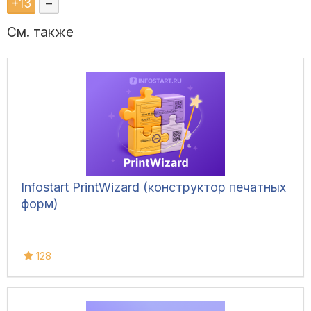
+
13
–
См. также
Infostart PrintWizard (конструктор печатных
форм)
128