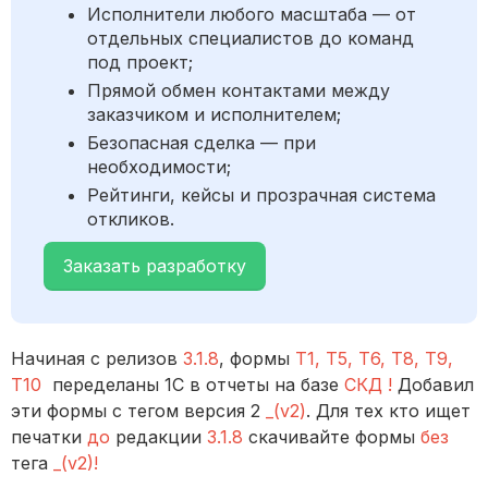
Исполнители любого масштаба — от
отдельных специалистов до команд
под проект;
Прямой обмен контактами между
заказчиком и исполнителем;
Безопасная сделка — при
необходимости;
Рейтинги, кейсы и прозрачная система
откликов.
Заказать разработку
Начиная с релизов
3.1.8
, формы
Т1, Т5, Т6, Т8, Т9,
Т10
переделаны 1С в отчеты на базе
СКД !
Добавил
эти формы с тегом версия 2
_(v2)
. Для тех кто ищет
печатки
до
редакции
3.1.8
скачивайте формы
без
тега
_(v2)!