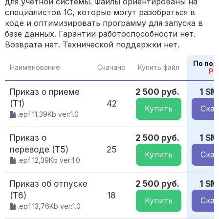
для учетной системы. Файлы ориентированы на
специалистов 1С, которые могут разобраться в
коде и оптимизировать программу для запуска в
базе данных. Гарантии работоспособности нет.
Возврата нет. Технической поддержки нет.
По под
Наименование
Скачано
Купить файл
PR
Приказ о приеме
2 500 руб.
1 SM
(Т1)
42
Купить
Скач
.epf 11,39Kb ver:1.0
Приказ о
2 500 руб.
1 SM
переводе (Т5)
25
Купить
Скач
.epf 12,39Kb ver:1.0
Приказ об отпуске
2 500 руб.
1 SM
(Т6)
18
Купить
Скач
.epf 13,76Kb ver:1.0