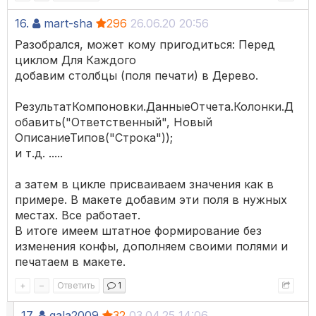
16.
mart-sha
296
26.06.20 20:56
Разобрался, может кому пригодиться: Перед
циклом Для Каждого
добавим столбцы (поля печати) в Дерево.
РезультатКомпоновки.ДанныеОтчета.Колонки.Д
обавить("Ответственный", Новый
ОписаниеТипов("Строка"));
и т.д. .....
а затем в цикле присваиваем значения как в
примере. В макете добавим эти поля в нужных
местах. Все работает.
В итоге имеем штатное формирование без
изменения конфы, дополняем своими полями и
печатаем в макете.
+
–
Ответить
1
17.
gala2009
32
03.04.25 14:06