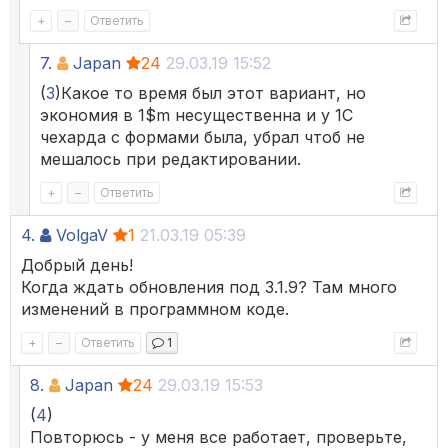
+
–
Ответить
7.
Japan
24
29.03.19 15:52
(
3
)Какое то время был этот вариант, но
экономия в 1$m несущественна и у 1С
чехарда с формами была, убрал чтоб не
мешалось при редактировании.
+
–
Ответить
4.
VolgaV
1
21.03.19 05:39
Добрый день!
Когда ждать обновления под 3.1.9? Там много
изменений в программном коде.
+
–
Ответить
1
8.
Japan
24
29.03.19 15:53
(
4
)
Повторюсь - у меня все работает, проверьте,