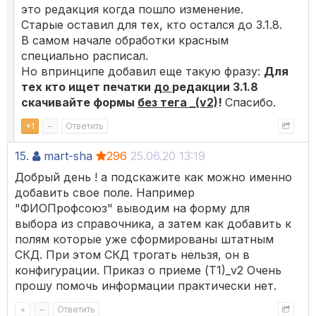
это редакция когда пошло изменение.
Старые оставил для тех, кто остался до 3.1.8.
В самом начале обработки красным
специально расписал.
Но впринципе добавил еще такую фразу:
Для
тех кто ищет печатки
до
редакции 3.1.8
скачивайте формы
без тега _(v2)
!
Спасибо.
+
1
–
Ответить
15.
mart-sha
296
25.06.20 13:19
Добрый день ! а подскажите как можно именно
добавить свое поле. Например
"ФИОПрофсоюз" выводим на форму для
выбора из справочника, а затем как добавить к
полям которые уже сформированы штатным
СКД. При этом СКД трогать нельзя, он в
конфигурации. Приказ о приеме (Т1)_v2 Очень
прошу помочь информации практически нет.
+
–
Ответить