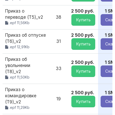
Приказ о
2 500 руб.
1 SM
переводе (Т5)_v2
38
Купить
Скач
.epf 11,56Kb
Приказ об отпуске
2 500 руб.
1 SM
(Т6)_v2
31
Купить
Скач
.epf 12,91Kb
Приказ об
2 500 руб.
1 SM
увольнении
33
Купить
Скач
(Т8)_v2
.epf 11,50Kb
Приказ о
2 500 руб.
1 SM
командировке
19
Купить
Скач
(Т9)_v2
.epf 11,29Kb