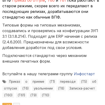
ВПФ
Приказ об отгуле
,
Т60
и
Т61
пока работают в
старом режиме, скорее всего их переделают в
последующих релизах, дорабатываются они
стандартно как обычные ВПФ.
Типовые формы на типовых механизмах,
создавались и проверялись на конфигурации ЗУП
3.1 (3.1.8.214). Подходят для ERP начиная с релиза
(2.4.6.200). Предназначены для возможности
добавления доработок под свои условия.
Подключаются стандартно через механизм
внешних печатных форм.
Вступайте в нашу телеграмм-группу
Инфостарт
Приказ
о
приеме
(Т1)
переводе
(Т5)
об
отпуске
(Т6)
увольнении
(Т8)
Записка-расчет
(Т60)
(Т61)
(Т9)
(Т10)