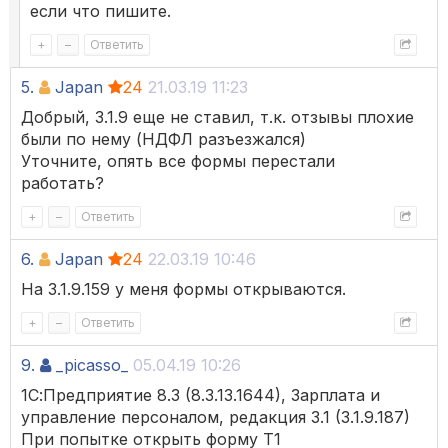
если что пишите.
+
–
Ответить
5.
Japan
24
21.03.19 11:23
Добрый, 3.1.9 еще не ставил, т.к. отзывы плохие
были по нему (НДФЛ разъезжался)
Уточните, опять все формы перестали
работать?
+
–
Ответить
6.
Japan
24
22.03.19 10:46
На 3.1.9.159 у меня формы открываются.
+
–
Ответить
9.
_picasso_
05.04.19 10:26
1С:Предприятие 8.3 (8.3.13.1644), Зарплата и
управление персоналом, редакция 3.1 (3.1.9.187)
При попытке открыть форму Т1