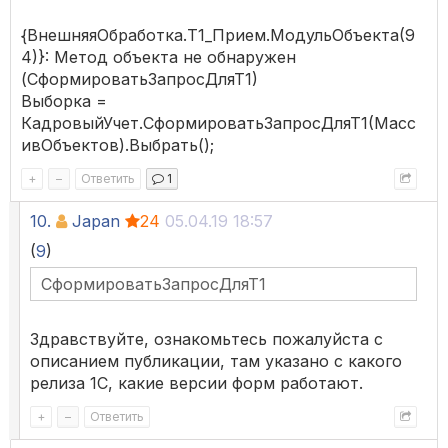
{ВнешняяОбработка.Т1_Прием.МодульОбъекта(9
4)}: Метод объекта не обнаружен
(СформироватьЗапросДляТ1)
Выборка =
КадровыйУчет.СформироватьЗапросДляТ1(Масс
ивОбъектов).Выбрать();
+
–
Ответить
1
10.
Japan
24
05.04.19 18:57
(
9
)
СформироватьЗапросДляТ1
Здравствуйте, ознакомьтесь пожалуйста с
описанием публикации, там указано с какого
релиза 1С, какие версии форм работают.
+
–
Ответить