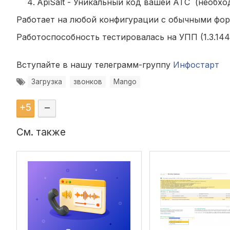
ApiSalt - Уникальный код вашей АТС (необхо
Работает на любой конфигурации с обычными фо
Работоспособность тестировалась на УПП (1.3.144.1),
Вступайте в нашу телеграмм-группу
Инфостарт
Загрузка
звонков
Mango
+
5
–
См. также