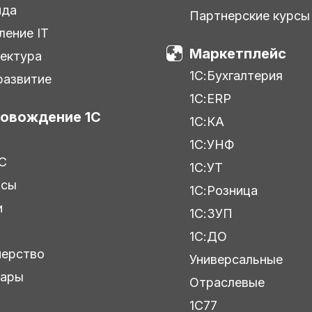
нда
Партнерские курсы
ление IT
Маркетплейс
ектура
1С:Бухгалтерия
азвитие
1С:ERP
овождение 1С
1С:КА
1С:УНФ
С
1С:УТ
исы
1С:Розница
и
1С:ЗУП
ы
1С:ДО
нерство
Универсальные
нары
Отраслевые
1С77