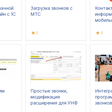
лачной
Загрузка звонков с
Контак
йн с 1С
МТС
информ
мобиль
2
3
им
Простые звонки,
Интегр
модификация
програ
расширения для УНФ
звонков