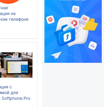
тная
ация на
ном телефоне
ация с
ммой для
 Softphone.Pro