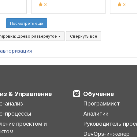
3
3
Посмотреть ещё
тировка:
Древо развёрнутое
Свернуть все
авторизация
из & Управление
Обучение
с-анализ
Программист
с-процессы
Аналитик
ление проектом и
Руководитель прое
уктом
DevOps-инженер