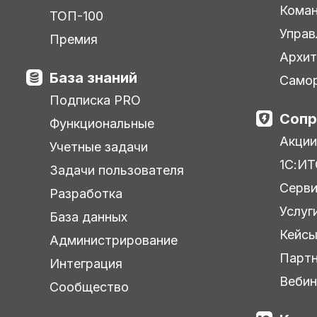
Кома
ТОП-100
Управ
Премия
Архит
База знаний
Самор
Подписка PRO
Сопр
Функциональные
Акции
Учетные задачи
1С:ИТ
Задачи пользователя
Серв
Разработка
Услуг
База данных
Кейс
Администрирование
Парт
Интеграция
Веби
Сообщество