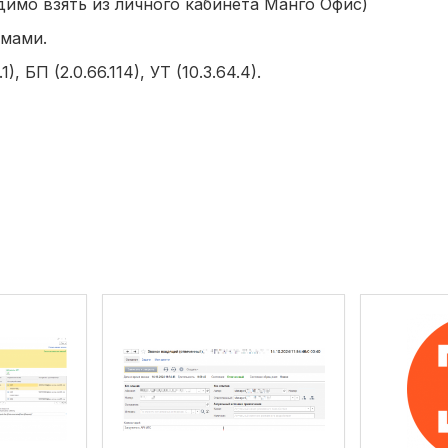
димо взять из личного кабинета Манго Офис)
рмами.
 БП (2.0.66.114), УТ (10.3.64.4).