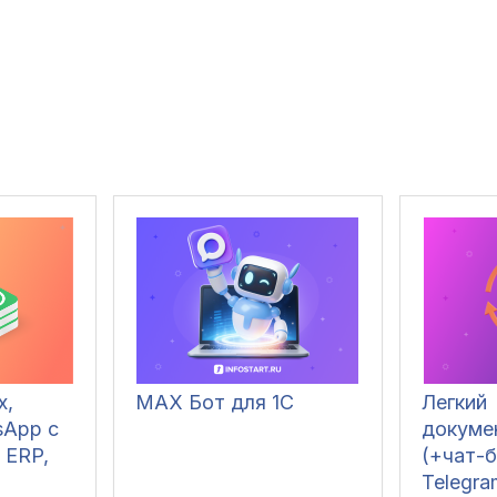
x,
MAX Бот для 1С
Легкий
sApp c
докуме
 ERP,
(+чат-
Telegra