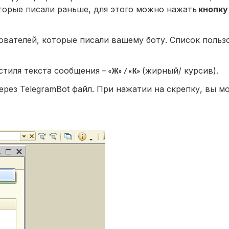
торые писали раньше, для этого можно нажать
кнопку
ователей, которые писали вашему боту. Список польз
стиля текста сообщения –
(жирный/ курсив).
«Ж» / «К»
рез TelegramBot файл. При нажатии на скрепку, вы м