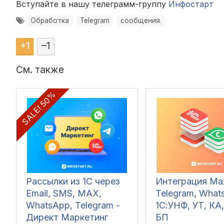
Вступайте в нашу телеграмм-группу
Инфостарт
Обработка
Telegram
сообщения.
+
1
–
1
См. также
SALE! 50%
Рассылки из 1С через
Интеграция Ma
Email, SMS, MAX,
Telegram, What
WhatsApp, Telegram -
1С:УНФ, УТ, КА,
Директ Маркетинг
БП