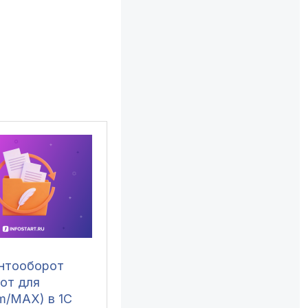
нтооборот
бот для
m/MAX) в 1С