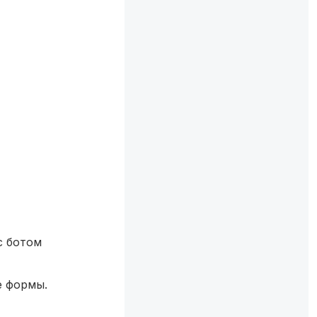
с ботом
е формы.