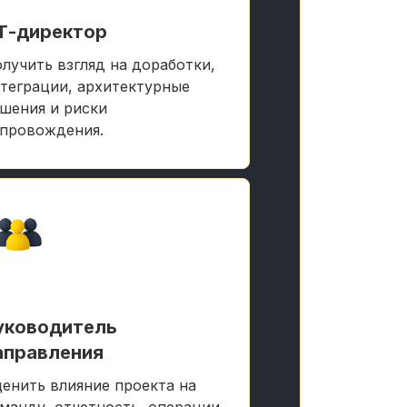
Т-директор
лучить взгляд на доработки,
теграции, архитектурные
шения и риски
провождения.
уководитель
аправления
енить влияние проекта на
манду, отчетность, операции