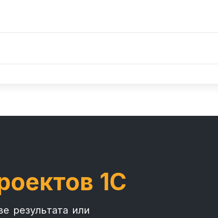
роектов 1С
ве результата или