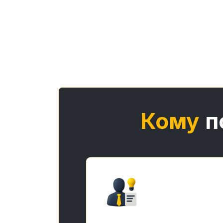
Кому
п