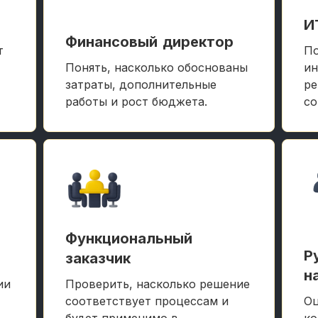
И
Финансовый директор
т
По
Понять, насколько обоснованы
ин
затраты, дополнительные
ре
работы и рост бюджета.
со
Функциональный
Р
заказчик
н
ии
Проверить, насколько решение
соответствует процессам и
Оц
будет применимо в
ко