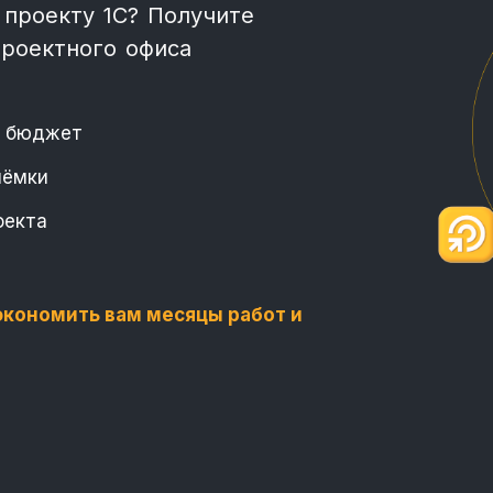
 проекту 1С? Получите
проектного офиса
 и бюджет
иёмки
оекта
экономить вам месяцы работ и