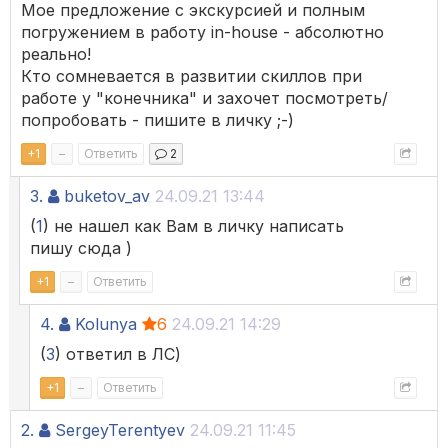
Мое предложение с экскурсией и полным
погружением в работу in-house - абсолютно
реально!
Кто сомневается в развитии скиллов при
работе у "конечника" и захочет посмотреть/
попробовать - пишите в личку ;-)
+
1
–
Ответить
2
3.
buketov_av
24.09.21 13:44
(
1
) не нашел как Вам в личку написать
пишу сюда )
+
1
–
Ответить
4.
Kolunya
6
24.09.21 14:29
(
3
) ответил в ЛС)
+
1
–
Ответить
2.
SergeyTerentyev
24.09.21 11:45