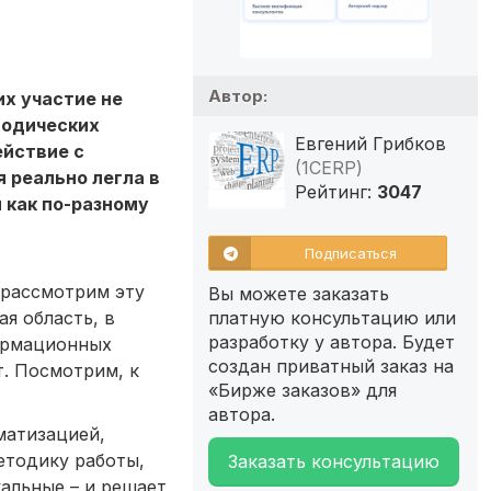
Автор:
их участие не
тодических
Евгений Грибков
ействие с
(1СERP)
 реально легла в
Рейтинг:
3047
 как по-разному
Подписаться
 рассмотрим эту
Вы можете заказать
я область, в
платную консультацию или
разработку у автора. Будет
ормационных
создан приватный заказ на
т. Посмотрим, к
«Бирже заказов» для
автора.
матизацией,
етодику работы,
Заказать консультацию
кальные – и решает