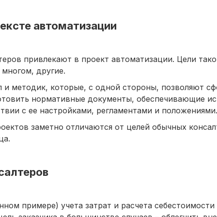
тексте автоматизации
теров привлекают в проект автоматизации. Цели тако
 многом, другие.
л и методик, которые, с одной стороны, позволяют с
дготовить нормативные документы, обеспечивающие и
вии с ее настройками, регламентами и положениями
роектов заметно отличаются от целей обычных конса
ца.
нсалтеров
нном примере) учета затрат и расчета себестоимости
цель заказчика в большинстве случаев – облегчить вн