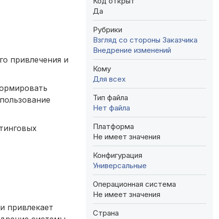
Код открыт
Да
Рубрики
Взгляд со стороны Заказчика
Внедрение изменений
го привлечения и
Кому
Для всех
формировать
Тип файла
спользование
Нет файла
.
Платформа
лтинговых
Не имеет значения
Конфигурация
Универсальные
Операционная система
Не имеет значения
 и привлекает
Страна
едрение системы,