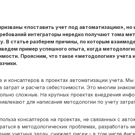
призваны «поставить учет под автоматизацию», но 
 требований интеграторы нередко получают тома ме
у. В статье разберем причины, по которым взаимод
ведем пример успешного опыта, когда методология
мости. Проясним, что такое «методология» учета и
азчики.
в и консалтеров в проектах автоматизации учета. Мы
 затрат и расчета себестоимости. Это многим знакома
вольно сложные. На крупных проектах внедрения инф
ривлекают для написания методологии по учету затра
 польза консалтеров на проектах, не связанных с авто
раться в методологических проблемах, разработать м
ние учетных задач, снижает риски – в том числе фис