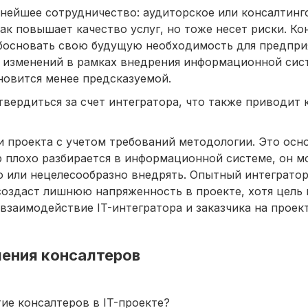
льнейшее сотрудничество: аудиторское или консалтинг
ак повышает качество услуг, но тоже несет риски. Ко
обосновать свою будущую необходимость для предприя
е изменений в рамках внедрения информационной сис
ановится менее предсказуемой.
твердиться за счет интегратора, что также приводит
и проекта с учетом требований методологии. Это осн
ер плохо разбирается в информационной системе, он 
о или нецелесообразно внедрять. Опытный интегратор
и создаст лишнюю напряженность в проекте, хотя цель
взаимодействие IT-интегратора и заказчика на проект
чения консалтеров
ие консалтеров в IT-проекте?