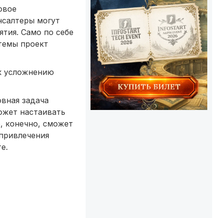
овое
нсалтеры могут
тия. Само по себе
темы проект
 к усложнению
овная задача
может настаивать
, конечно, сможет
 привлечения
е.