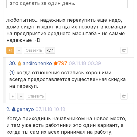
это сделать за один день.
любопытно... надежных перекупить еще надо,
дома сидят и ждут когда их позовут в команду
на предприятие среднего масштаба - не самые
надежные :-D
+
1
–
Ответить
1
30.
andironenko
797
09.11.18 00:39
(
1
) когда отношения остались хорошими
всегда предоставляется существенная скидка
на перекуп.
+
–
Ответить
2.
genayo
07.11.18 10:18
Когда приходишь начальником на новое место,
и там уже есть работники это один вариант, а
когда ты сам их всех принимал на работу,