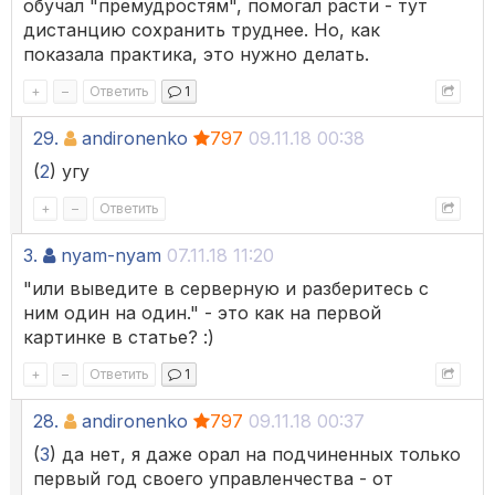
обучал "премудростям", помогал расти - тут
дистанцию сохранить труднее. Но, как
показала практика, это нужно делать.
+
–
Ответить
1
29.
andironenko
797
09.11.18 00:38
(
2
) угу
+
–
Ответить
3.
nyam-nyam
07.11.18 11:20
"или выведите в серверную и разберитесь с
ним один на один." - это как на первой
картинке в статье? :)
+
–
Ответить
1
28.
andironenko
797
09.11.18 00:37
(
3
) да нет, я даже орал на подчиненных только
первый год своего управленчества - от