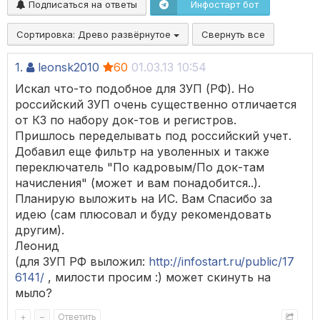
Подписаться на ответы
Инфостарт бот
Сортировка:
Древо развёрнутое
Свернуть все
1.
leonsk2010
60
01.03.13 10:54
Искал что-то подобное для ЗУП (РФ). Но
российский ЗУП очень существенно отличается
от КЗ по набору док-тов и регистров.
Пришлось переделывать под российский учет.
Добавил еще фильтр на уволенных и также
переключатель "По кадровым/По док-там
начисления" (может и вам понадобится..).
Планирую выложить на ИС. Вам Спасибо за
идею (сам плюсовал и буду рекомендовать
другим).
Леонид
(для ЗУП РФ выложил:
http://infostart.ru/public/17
6141/
, милости просим :) может скинуть на
мыло?
+
–
Ответить