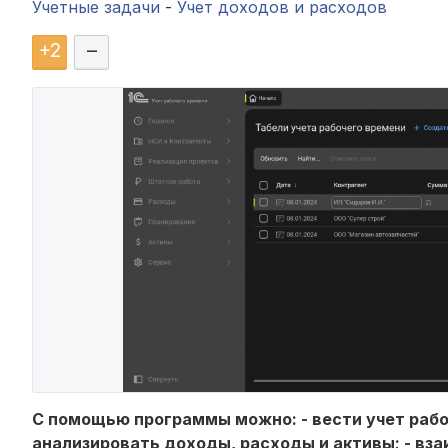
Учетные задачи
-
Учет доходов и расходов
+
2
–
С помощью программы можно: - вести учет работ
анализировать доходы, расходы и активы; - вз