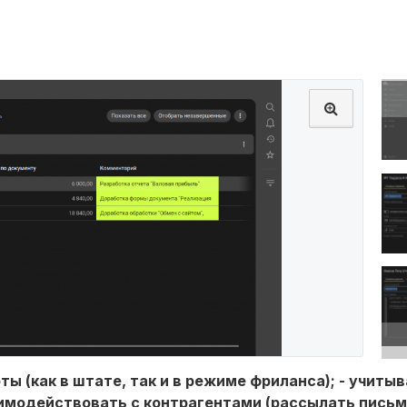
ы (как в штате, так и в режиме фриланса); - учитыв
аимодействовать с контрагентами (рассылать письм