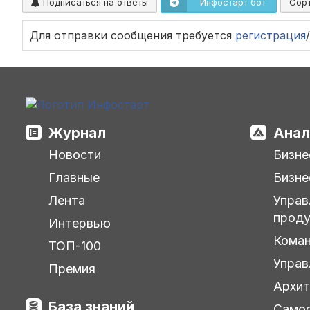
Подписаться на ответы
Инфостарт бот
Сор
Для отправки сообщения требуется
регистрация
/
Журнал
Анал
Новости
Бизне
Главные
Бизне
Лента
Управ
прод
Интервью
Кома
ТОП-100
Управ
Премия
Архит
База знаний
Самор