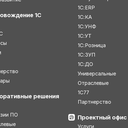
1С:ERP
овождение 1С
1С:КА
1С:УНФ
С
1С:УТ
исы
1С:Розница
и
1С:ЗУП
ы
1С:ДО
нерство
Универсальные
нары
Отраслевые
1С77
оративные решения
Партнерство
зии ПО
Проектный офис
слевые
Услуги