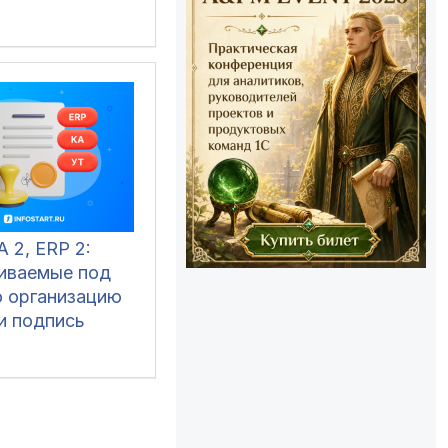
А 2, ERP 2:
иваемые под
 организацию
и подпись
твенных лиц в
ых формах
2, Счёт-
а, УПД, УКД,
лиента, Акт