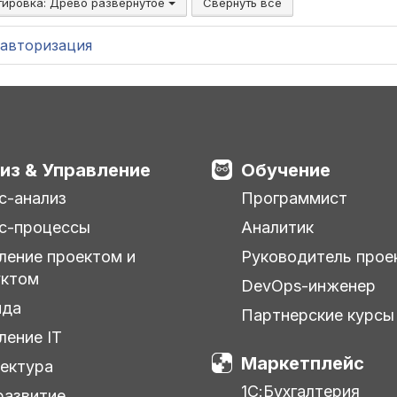
тировка:
Древо развёрнутое
Свернуть все
сверки,
авторизация
из & Управление
Обучение
с-анализ
Программист
с-процессы
Аналитик
ление проектом и
Руководитель прое
уктом
DevOps-инженер
нда
Партнерские курсы
ление IT
Маркетплейс
ектура
1С:Бухгалтерия
азвитие