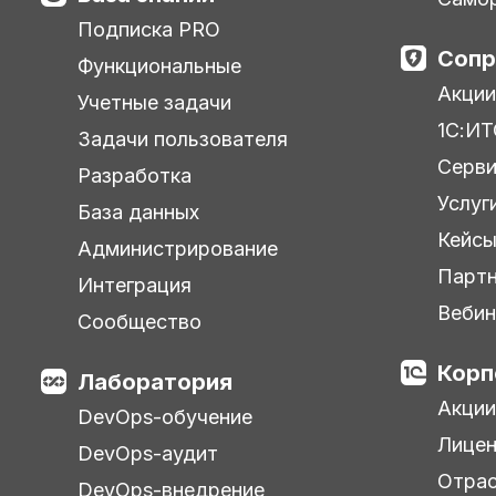
Подписка PRO
Сопр
Функциональные
Акции
Учетные задачи
1С:ИТ
Задачи пользователя
Серв
Разработка
Услуг
База данных
Кейс
Администрирование
Парт
Интеграция
Веби
Сообщество
Корп
Лаборатория
Акции
DevOps-обучение
Лицен
DevOps-аудит
Отра
DevOps-внедрение