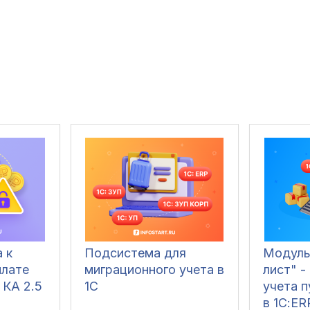
 к
Подсистема для
Модуль
плате
миграционного учета в
лист" -
 КА 2.5
1С
учета п
в 1С:ER