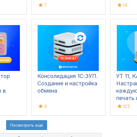
7
14
итор
Консолидация 1С:ЗУП.
УТ 11, К
Создание и настройка
Настра
 в
обмена
каждую
печать 
ые из
ответс
4
123
ЗУП
печатн
"
(ТОРГ-1
Посмотреть ещё
фактур
Заказ к