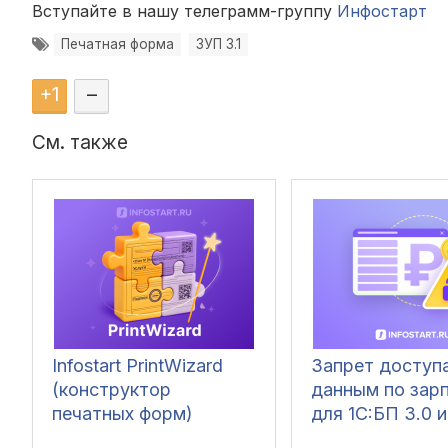
Вступайте в нашу телеграмм-группу
Инфостарт
Печатная форма
ЗУП 3.1
+
1
–
См. также
Infostart PrintWizard
Запрет доступа
(конструктор
данным по зар
печатных форм)
для 1C:БП 3.0 и