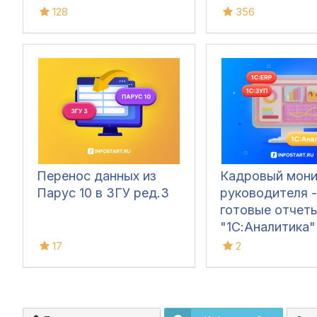
128
356
Перенос данных из
Кадровый мон
Парус 10 в ЗГУ ред.3
руководителя -
готовые отчеты
"1С:Аналитика"
используя данн
17
2
"1С:ЗУП", "1С:
КОРП", "1С:ERP