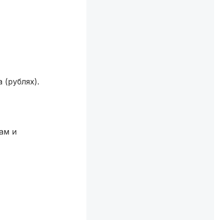
(рублях).
ам и