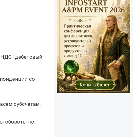
м НДС (дебетовый
спонденции со
 всем субсчетам,
бы обороты по